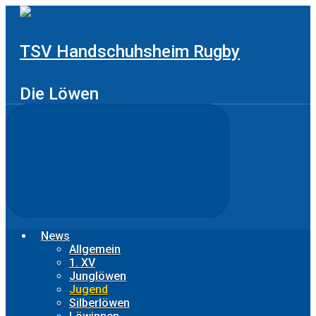
Zum
Hauptinhalt
springen
TSV Handschuhsheim Rugby
Die Löwen
News
Allgemein
1. XV
Junglöwen
Jugend
Silberlöwen