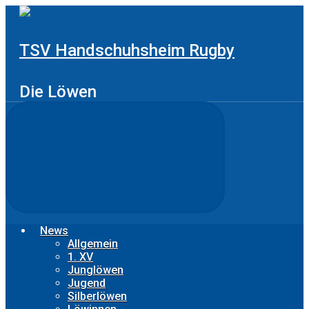
Zum
Hauptinhalt
springen
TSV Handschuhsheim Rugby
Die Löwen
News
Allgemein
1. XV
Junglöwen
Jugend
Silberlöwen