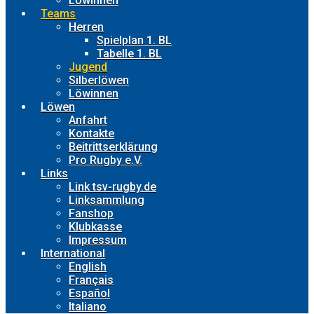
Löwinnen
Teams
Herren
Spielplan 1. BL
Tabelle 1. BL
Jugend
Silberlöwen
Löwinnen
Löwen
Anfahrt
Kontakte
Beitrittserklärung
Pro Rugby e.V.
Links
Link tsv-rugby.de
Linksammlung
Fanshop
Klubkasse
Impressum
International
English
Français
Español
Italiano