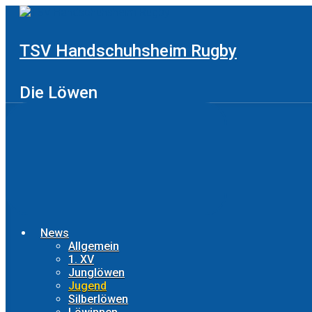
Zum
Hauptinhalt
springen
TSV Handschuhsheim Rugby
Die Löwen
News
Allgemein
1. XV
Junglöwen
Jugend
Silberlöwen