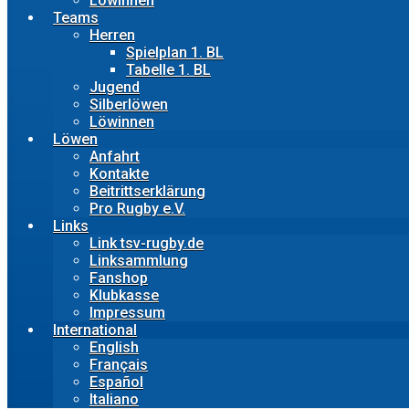
Löwinnen
Teams
Herren
Spielplan 1. BL
Tabelle 1. BL
Jugend
Silberlöwen
Löwinnen
Löwen
Anfahrt
Kontakte
Beitrittserklärung
Pro Rugby e.V.
Links
Link tsv-rugby.de
Linksammlung
Fanshop
Klubkasse
Impressum
International
English
Français
Español
Italiano