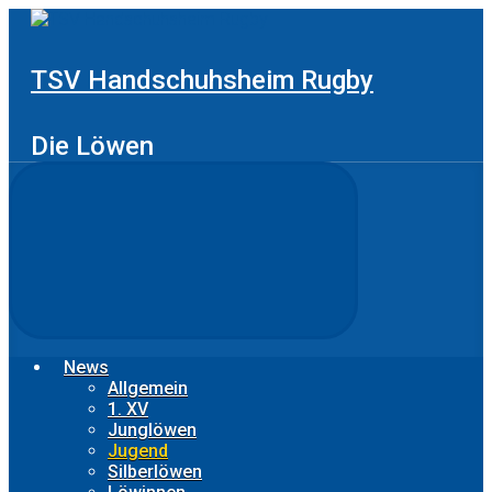
Zum
Hauptinhalt
springen
TSV Handschuhsheim Rugby
Die Löwen
News
Allgemein
1. XV
Junglöwen
Jugend
Silberlöwen