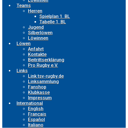
Löwinnen
Teams
Herren
Spielplan 1. BL
Tabelle 1. BL
Jugend
Silberlöwen
Löwinnen
Löwen
Anfahrt
Kontakte
Beitrittserklärung
Pro Rugby e.V.
Links
Link tsv-rugby.de
Linksammlung
Fanshop
Klubkasse
Impressum
International
English
Français
Español
Italiano