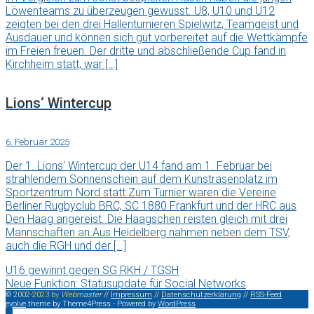
Löwenteams zu überzeugen gewusst. U8, U10 und U12
zeigten bei den drei Hallenturnieren Spielwitz, Teamgeist und
Ausdauer und können sich gut vorbereitet auf die Wettkämpfe
im Freien freuen. Der dritte und abschließende Cup fand in
Kirchheim statt, war […]
Lions‘ Wintercup
6. Februar 2025
Der 1. Lions‘ Wintercup der U14 fand am 1. Februar bei
strahlendem Sonnenschein auf dem Kunstrasenplatz im
Sportzentrum Nord statt.Zum Turnier waren die Vereine
Berliner Rugbyclub BRC, SC 1880 Frankfurt und der HRC aus
Den Haag angereist. Die Haagschen reisten gleich mit drei
Mannschaften an.Aus Heidelberg nahmen neben dem TSV,
auch die RGH und der […]
U16 gewinnt gegen SG RKH / TGSH
Neue Funktion: Statusupdate für Social Networks
©
2
0
0
2
-
2
0
2
3
b
y
W
e
b
m
a
s
t
e
r
//
Impressum
//
Datenschutzerklärung
//
RSS-Feed
evolve
theme by Theme4Press - Powered by
WordPress