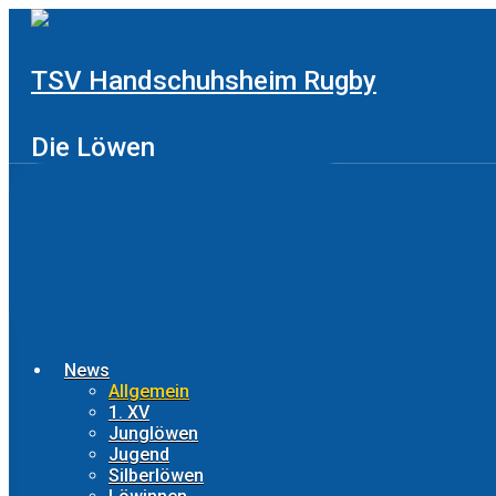
Zum
Hauptinhalt
springen
TSV Handschuhsheim Rugby
Die Löwen
News
Allgemein
1. XV
Junglöwen
Jugend
Silberlöwen