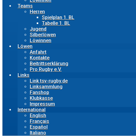
Löwinnen
Teams
Herren
Spielplan 1. BL
Tabelle 1. BL
Jugend
Silberlöwen
Löwinnen
Löwen
Anfahrt
Kontakte
Beitrittserklärung
Pro Rugby e.V.
Links
Link tsv-rugby.de
Linksammlung
Fanshop
Klubkasse
Impressum
International
English
Français
Español
Italiano