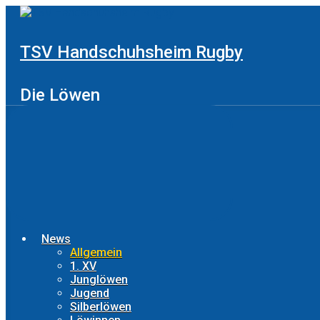
Zum
Hauptinhalt
springen
TSV Handschuhsheim Rugby
Die Löwen
News
Allgemein
1. XV
Junglöwen
Jugend
Silberlöwen