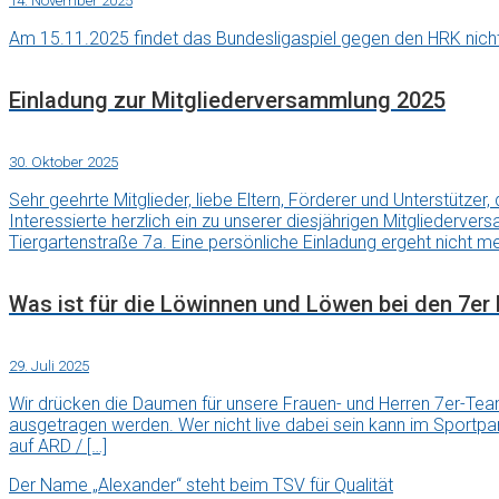
14. November 2025
Am 15.11.2025 findet das Bundesligaspiel gegen den HRK nicht 
Einladung zur Mitgliederversammlung 2025
30. Oktober 2025
Sehr geehrte Mitglieder, liebe Eltern, Förderer und Unterstütz
Interessierte herzlich ein zu unserer diesjährigen Mitgliederv
Tiergartenstraße 7a. Eine persönliche Einladung ergeht nicht meh
Was ist für die Löwinnen und Löwen bei den 7er 
29. Juli 2025
Wir drücken die Daumen für unsere Frauen- und Herren 7er-Tea
ausgetragen werden. Wer nicht live dabei sein kann im Sportpar
auf ARD / […]
Der Name „Alexander“ steht beim TSV für Qualität