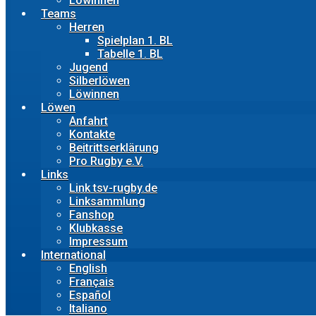
Löwinnen
Teams
Herren
Spielplan 1. BL
Tabelle 1. BL
Jugend
Silberlöwen
Löwinnen
Löwen
Anfahrt
Kontakte
Beitrittserklärung
Pro Rugby e.V.
Links
Link tsv-rugby.de
Linksammlung
Fanshop
Klubkasse
Impressum
International
English
Français
Español
Italiano