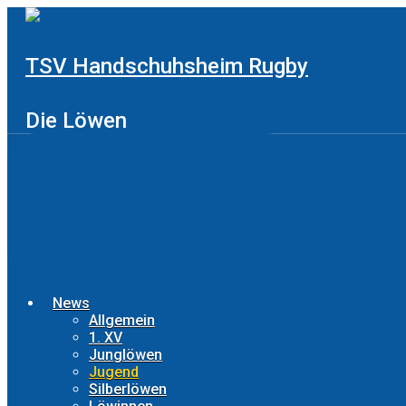
Zum
Hauptinhalt
springen
TSV Handschuhsheim Rugby
Die Löwen
News
Allgemein
1. XV
Junglöwen
Jugend
Silberlöwen