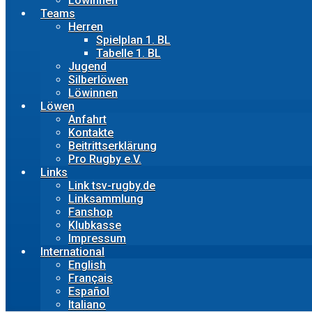
Löwinnen
Teams
Herren
Spielplan 1. BL
Tabelle 1. BL
Jugend
Silberlöwen
Löwinnen
Löwen
Anfahrt
Kontakte
Beitrittserklärung
Pro Rugby e.V.
Links
Link tsv-rugby.de
Linksammlung
Fanshop
Klubkasse
Impressum
International
English
Français
Español
Italiano