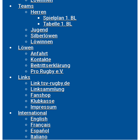
Löwinnen
Teams
Herren
Spielplan 1. BL
Tabelle 1. BL
Jugend
Silberlöwen
Löwinnen
Löwen
Anfahrt
Kontakte
Beitrittserklärung
Pro Rugby e.V.
Links
Link tsv-rugby.de
Linksammlung
Fanshop
Klubkasse
Impressum
International
English
Français
Español
Italiano