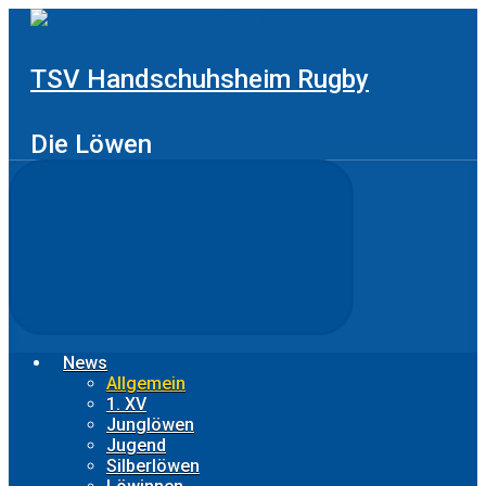
Zum
Hauptinhalt
springen
TSV Handschuhsheim Rugby
Die Löwen
News
Allgemein
1. XV
Junglöwen
Jugend
Silberlöwen