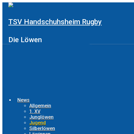
Zum
Hauptinhalt
springen
TSV Handschuhsheim Rugby
Die Löwen
News
Allgemein
1. XV
Junglöwen
Jugend
Silberlöwen