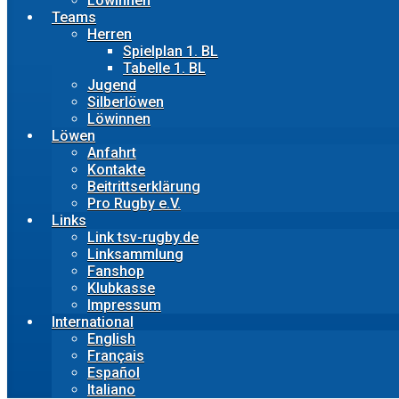
Löwinnen
Teams
Herren
Spielplan 1. BL
Tabelle 1. BL
Jugend
Silberlöwen
Löwinnen
Löwen
Anfahrt
Kontakte
Beitrittserklärung
Pro Rugby e.V.
Links
Link tsv-rugby.de
Linksammlung
Fanshop
Klubkasse
Impressum
International
English
Français
Español
Italiano