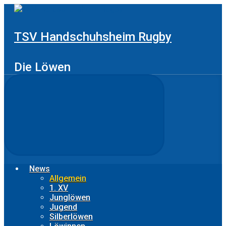
Zum
Hauptinhalt
springen
TSV Handschuhsheim Rugby
Die Löwen
News
Allgemein
1. XV
Junglöwen
Jugend
Silberlöwen