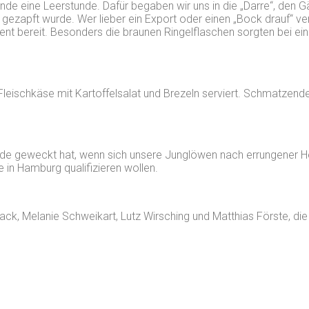
unde eine Leerstunde. Dafür begaben wir uns in die „Darre“, den 
ezapft wurde. Wer lieber ein Export oder einen „Bock drauf“ ver
ment bereit. Besonders die braunen Ringelflaschen sorgten bei ei
leischkäse mit Kartoffelsalat und Brezeln serviert. Schmatzend
unde geweckt hat, wenn sich unsere Junglöwen nach errungener He
n Hamburg qualifizieren wollen.
ack, Melanie Schweikart, Lutz Wirsching und Matthias Förste, d