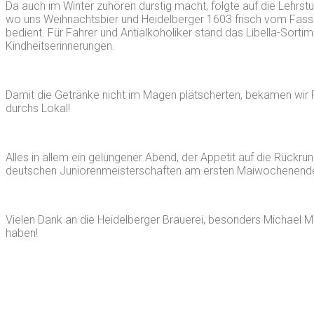
Da auch im Winter zuhören durstig macht, folgte auf die Lehrst
wo uns Weihnachtsbier und Heidelberger 1603 frisch vom Fass g
bedient. Für Fahrer und Antialkoholiker stand das Libella-Sorti
Kindheitserinnerungen.
Damit die Getränke nicht im Magen plätscherten, bekamen wir F
durchs Lokal!
Alles in allem ein gelungener Abend, der Appetit auf die Rückr
deutschen Juniorenmeisterschaften am ersten Maiwochenende i
Vielen Dank an die Heidelberger Brauerei, besonders Michael M
haben!