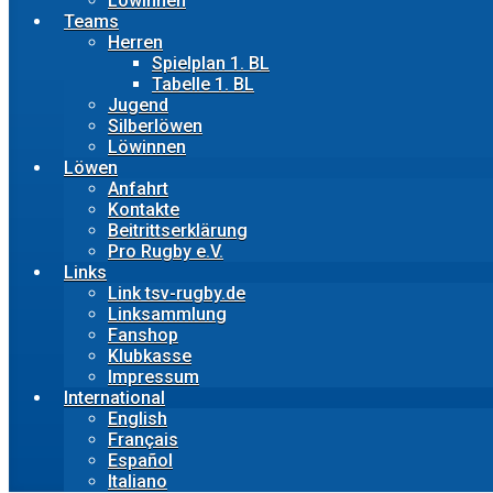
Löwinnen
Teams
Herren
Spielplan 1. BL
Tabelle 1. BL
Jugend
Silberlöwen
Löwinnen
Löwen
Anfahrt
Kontakte
Beitrittserklärung
Pro Rugby e.V.
Links
Link tsv-rugby.de
Linksammlung
Fanshop
Klubkasse
Impressum
International
English
Français
Español
Italiano