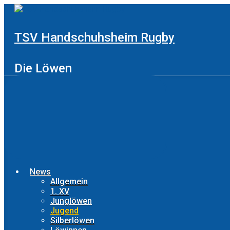
Zum
Hauptinhalt
springen
TSV Handschuhsheim Rugby
Die Löwen
News
Allgemein
1. XV
Junglöwen
Jugend
Silberlöwen