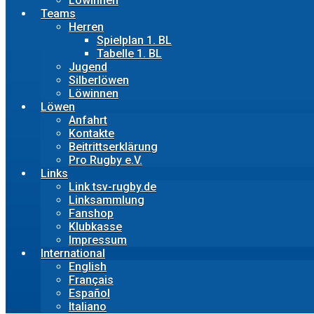
Löwinnen
Teams
Herren
Spielplan 1. BL
Tabelle 1. BL
Jugend
Silberlöwen
Löwinnen
Löwen
Anfahrt
Kontakte
Beitrittserklärung
Pro Rugby e.V.
Links
Link tsv-rugby.de
Linksammlung
Fanshop
Klubkasse
Impressum
International
English
Français
Español
Italiano