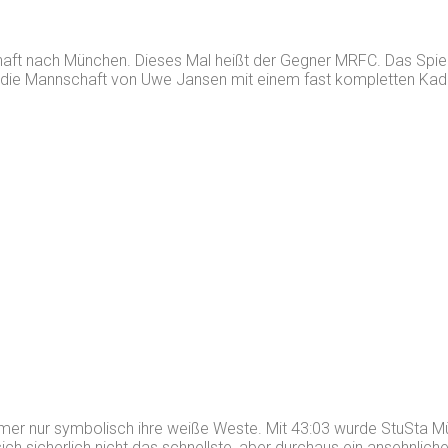
chaft nach München. Dieses Mal heißt der Gegner MRFC. Das Spi
ie Mannschaft von Uwe Jansen mit einem fast kompletten Kader 
mer nur symbolisch ihre weiße Weste. Mit 43:03 wurde StuSta 
h sicherlich nicht das schnellste, aber durchaus ein ansehnliche