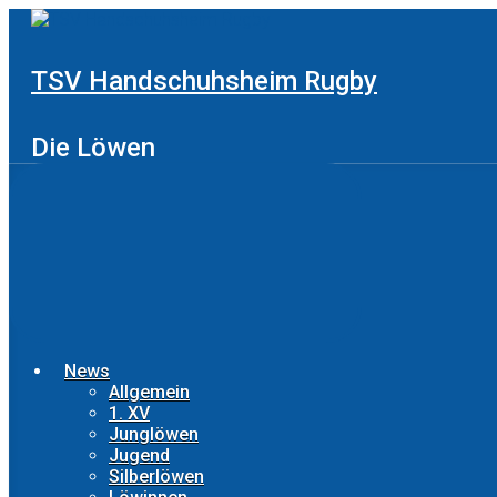
Zum
Hauptinhalt
springen
TSV Handschuhsheim Rugby
Die Löwen
News
Allgemein
1. XV
Junglöwen
Jugend
Silberlöwen