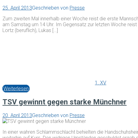
25. April 2013
Geschrieben von
Presse
Zum zweiten Mal innerhalb einer Woche reist die erste Manns
am Samstag um 14 Uhr. Im Gegensatz zur letzten Woche reist d
Lortz (beruflich), Lukas […]
1. XV
Weiterlesen
TSV gewinnt gegen starke Münchner
20. April 2013
Geschrieben von
Presse
In einer wahren Schlammschlacht behielten die Handschuhshei
weiterhin auf Kurs. Den widrigen Umständen geschuldet ergab sic