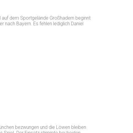
el auf dem Sportgelände Großhadern beginnt
nach Bayern. Es fehlen lediglich Daniel
München bezwungen und die Löwen bleiben
s Spiel. Der Einsatz stimmte bei beiden