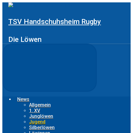
Zum
Hauptinhalt
springen
TSV Handschuhsheim Rugby
Die Löwen
News
Allgemein
1. XV
Junglöwen
Jugend
Silberlöwen