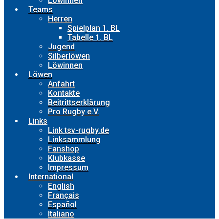
Löwinnen
Teams
Herren
Spielplan 1. BL
Tabelle 1. BL
Jugend
Silberlöwen
Löwinnen
Löwen
Anfahrt
Kontakte
Beitrittserklärung
Pro Rugby e.V.
Links
Link tsv-rugby.de
Linksammlung
Fanshop
Klubkasse
Impressum
International
English
Français
Español
Italiano