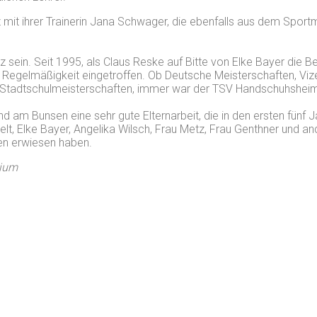
tz mit ihrer Trainerin Jana Schwager, die ebenfalls aus dem S
z sein. Seit 1995, als Claus Reske auf Bitte von Elke Bayer die 
er Regelmäßigkeit eingetroffen. Ob Deutsche Meisterschaften, Vi
 Stadtschulmeisterschaften, immer war der TSV Handschuhsheim 
m Bunsen eine sehr gute Elternarbeit, die in den ersten fünf J
elt, Elke Bayer, Angelika Wilsch, Frau Metz, Frau Genthner und 
nen erwiesen haben.
sium