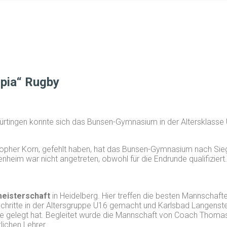
mpia“ Rugby
 Nürtingen konnte sich das Bunsen-Gymnasium in der Altersklasse
stopher Korn, gefehlt haben, hat das Bunsen-Gymnasium nach Sie
eim war nicht angetreten, obwohl für die Endrunde qualifiziert.
meisterschaft
in Heidelberg. Hier treffen die besten Mannschaf
chritte in der Altersgruppe U16 gemacht und Karlsbad Langenste
che gelegt hat. Begleitet wurde die Mannschaft von Coach Thom
ichen Lehrer.