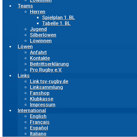
Löwinnen
Teams
Herren
Spielplan 1. BL
Tabelle 1. BL
Jugend
Silberlöwen
Löwinnen
Löwen
Anfahrt
Kontakte
Beitrittserklärung
Pro Rugby e.V.
Links
Link tsv-rugby.de
Linksammlung
Fanshop
Klubkasse
Impressum
International
English
Français
Español
Italiano