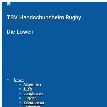
Zum
Hauptinhalt
springen
TSV Handschuhsheim Rugby
Die Löwen
News
Allgemein
1. XV
Junglöwen
Jugend
Silberlöwen