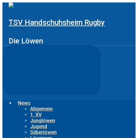
Zum
Hauptinhalt
springen
TSV Handschuhsheim Rugby
Die Löwen
News
Allgemein
1. XV
Junglöwen
Jugend
Silberlöwen