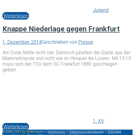
Jugend
Weiterlesen
Knappe Niederlage gegen Frankfurt
1. Dezember 2014
Geschrieben von
Presse
Am Ende fehlte nicht viel. Dennoch jubelten die Gäste aus der
Mainmetropole und nicht wie im Hinspiel die Löwen. Mit 15:19
muss sich der TSV dem SC Frankfurt 1880 geschlagen
geben.
1. XV
Weiterlesen
©
2
0
0
2
-
2
0
2
3
b
y
W
e
b
m
a
s
t
e
r
//
Impressum
//
Datenschutzerklärung
//
RSS-Feed