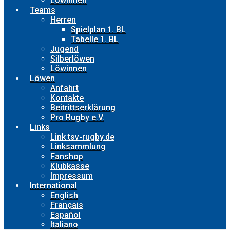
Löwinnen
Teams
Herren
Spielplan 1. BL
Tabelle 1. BL
Jugend
Silberlöwen
Löwinnen
Löwen
Anfahrt
Kontakte
Beitrittserklärung
Pro Rugby e.V.
Links
Link tsv-rugby.de
Linksammlung
Fanshop
Klubkasse
Impressum
International
English
Français
Español
Italiano