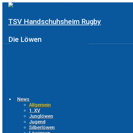
Zum
Hauptinhalt
springen
TSV Handschuhsheim Rugby
Die Löwen
News
Allgemein
1. XV
Junglöwen
Jugend
Silberlöwen