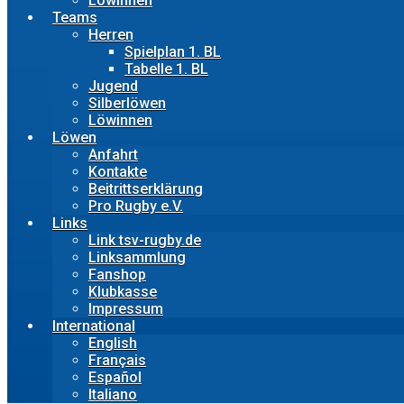
Löwinnen
Teams
Herren
Spielplan 1. BL
Tabelle 1. BL
Jugend
Silberlöwen
Löwinnen
Löwen
Anfahrt
Kontakte
Beitrittserklärung
Pro Rugby e.V.
Links
Link tsv-rugby.de
Linksammlung
Fanshop
Klubkasse
Impressum
International
English
Français
Español
Italiano