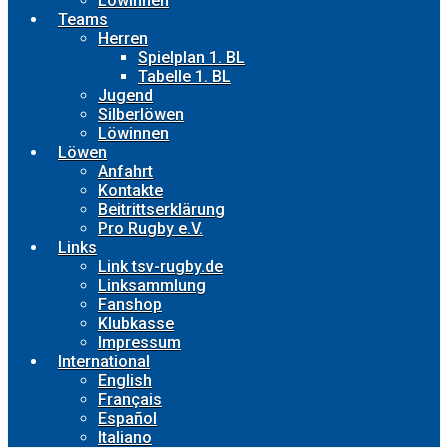
Löwinnen
Teams
Herren
Spielplan 1. BL
Tabelle 1. BL
Jugend
Silberlöwen
Löwinnen
Löwen
Anfahrt
Kontakte
Beitrittserklärung
Pro Rugby e.V.
Links
Link tsv-rugby.de
Linksammlung
Fanshop
Klubkasse
Impressum
International
English
Français
Español
Italiano