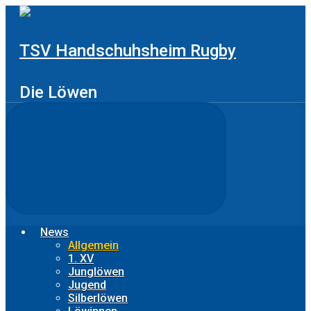
Zum
Hauptinhalt
springen
TSV Handschuhsheim Rugby
Die Löwen
News
Allgemein
1. XV
Junglöwen
Jugend
Silberlöwen