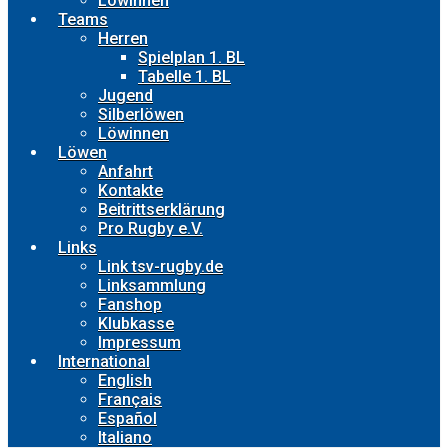
Löwinnen
Teams
Herren
Spielplan 1. BL
Tabelle 1. BL
Jugend
Silberlöwen
Löwinnen
Löwen
Anfahrt
Kontakte
Beitrittserklärung
Pro Rugby e.V.
Links
Link tsv-rugby.de
Linksammlung
Fanshop
Klubkasse
Impressum
International
English
Français
Español
Italiano