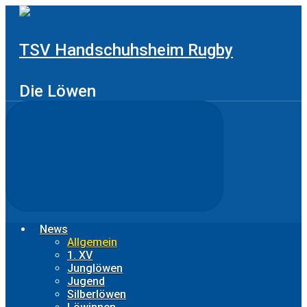
Zum
Hauptinhalt
springen
TSV Handschuhsheim Rugby
Die Löwen
News
Allgemein
1. XV
Junglöwen
Jugend
Silberlöwen