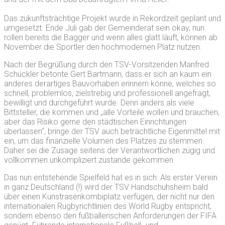
Das zukunftsträchtige Projekt wurde in Rekordzeit geplant und
umgesetzt. Ende Juli gab der Gemeinderat sein okay, nun
rollen bereits die Bagger und wenn alles glatt läuft, können ab
November die Sportler den hochmodernen Platz nutzen.
Nach der Begrüßung durch den TSV-Vorsitzenden Manfred
Schückler betonte Gert Bartmann, dass er sich an kaum ein
anderes derartiges Bauvorhaben erinnern könne, welches so
schnell, problemlos, zielstrebig und professionell angefragt,
bewilligt und durchgeführt wurde. Denn anders als viele
Bittsteller, die kommen und „alle Vorteile wollen und brauchen,
aber das Risiko gerne den städtischen Einrichtungen
überlassen“, bringe der TSV auch beträchtliche Eigenmittel mit
ein, um das finanzielle Volumen des Platzes zu stemmen.
Daher sei die Zusage seitens der Verantwortlichen zügig und
vollkommen unkompliziert zustande gekommen.
Das nun entstehende Spielfeld hat es in sich: Als erster Verein
in ganz Deutschland (!) wird der TSV Handschuhsheim bald
über einen Kunstrasenkombiplatz verfügen, der nicht nur den
internationalen Rugbyrichtlinien des World Rugby entspricht,
sondern ebenso den fußballerischen Anforderungen der FIFA