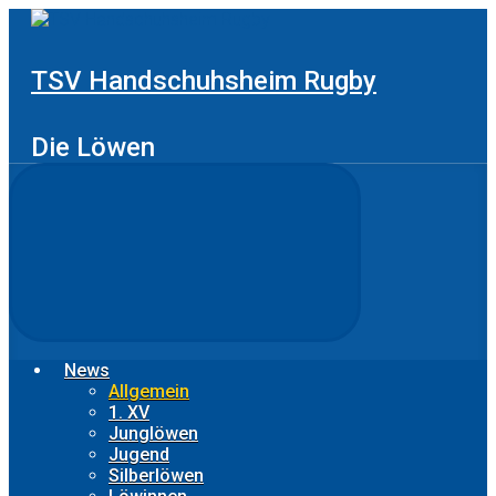
Zum
Hauptinhalt
springen
TSV Handschuhsheim Rugby
Die Löwen
News
Allgemein
1. XV
Junglöwen
Jugend
Silberlöwen