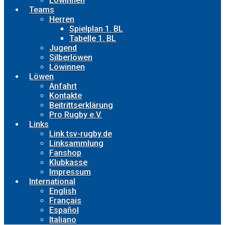
Löwinnen
Teams
Herren
Spielplan 1. BL
Tabelle 1. BL
Jugend
Silberlöwen
Löwinnen
Löwen
Anfahrt
Kontakte
Beitrittserklärung
Pro Rugby e.V.
Links
Link tsv-rugby.de
Linksammlung
Fanshop
Klubkasse
Impressum
International
English
Français
Español
Italiano