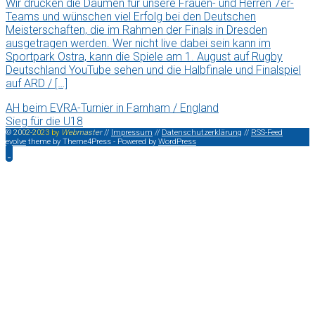
Wir drücken die Daumen für unsere Frauen- und Herren 7er-
Teams und wünschen viel Erfolg bei den Deutschen
Meisterschaften, die im Rahmen der Finals in Dresden
ausgetragen werden. Wer nicht live dabei sein kann im
Sportpark Ostra, kann die Spiele am 1. August auf Rugby
Deutschland YouTube sehen und die Halbfinale und Finalspiel
auf ARD / […]
AH beim EVRA-Turnier in Farnham / England
Sieg für die U18
©
2
0
0
2
-
2
0
2
3
b
y
W
e
b
m
a
s
t
e
r
//
Impressum
//
Datenschutzerklärung
//
RSS-Feed
evolve
theme by Theme4Press - Powered by
WordPress