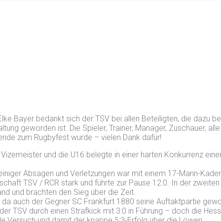
lke Bayer bedankt sich der TSV bei allen Beteiligten, die dazu b
ung geworden ist. Die Spieler, Trainer, Manager, Zuschauer, alle 
nde zum Rugbyfest wurde – vielen Dank dafür!
n Vizemeister und die U16 belegte in einer harten Konkurrenz eine
 einiger Absagen und Verletzungen war mit einem 17-Mann-Kader
aft TSV / RCR stark und führte zur Pause 12:0. In der zweiten H
and und brachten den Sieg über die Zeit.
 da auch der Gegner SC Frankfurt 1880 seine Auftaktpartie gewo
 der TSV durch einen Strafkick mit 3:0 in Führung – doch die He
e Versuch und damit der knappe 5:3-Erfolg über die Löwen.