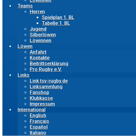
Löwinnen
Teams
Herren
Spielplan 1. BL
Tabelle 1. BL
Jugend
Silberlöwen
Löwinnen
Löwen
Anfahrt
Kontakte
Beitrittserklärung
Pro Rugby e.V.
Links
Link tsv-rugby.de
Linksammlung
Fanshop
Klubkasse
Impressum
International
English
Français
Español
Italiano