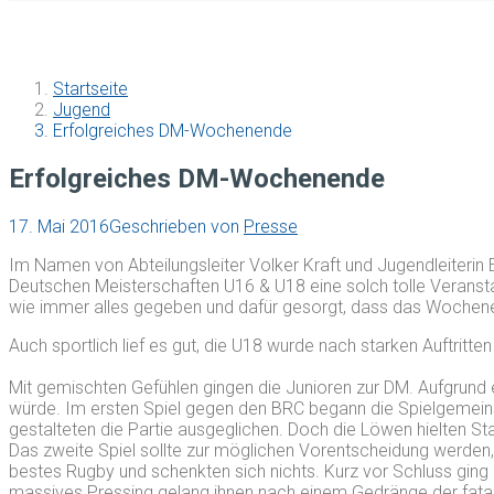
Startseite
Jugend
Erfolgreiches DM-Wochenende
Erfolgreiches DM-Wochenende
17. Mai 2016
Geschrieben von
Presse
Im Namen von Abteilungsleiter Volker Kraft und Jugendleiterin E
Deutschen Meisterschaften U16 & U18 eine solch tolle Veranstalt
wie immer alles gegeben und dafür gesorgt, dass das Wochene
Auch sportlich lief es gut, die U18 wurde nach starken Auftritte
Mit gemischten Gefühlen gingen die Junioren zur DM. Aufgrund
würde. Im ersten Spiel gegen den BRC begann die Spielgemeinsch
gestalteten die Partie ausgeglichen. Doch die Löwen hielten St
Das zweite Spiel sollte zur möglichen Vorentscheidung werden,
bestes Rugby und schenkten sich nichts. Kurz vor Schluss ging
massives Pressing gelang ihnen nach einem Gedränge der fatal