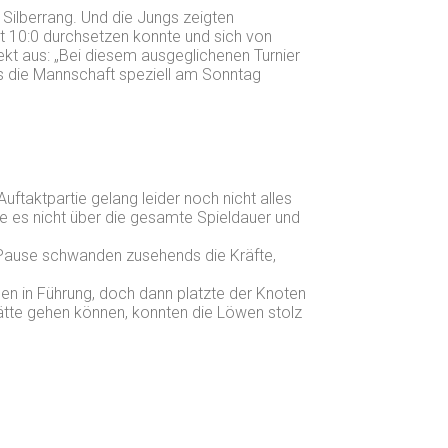
 Silberrang. Und die Jungs zeigten
t 10:0 durchsetzen konnte und sich von
ekt aus: „Bei diesem ausgeglichenen Turnier
as die Mannschaft speziell am Sonntag
uftaktpartie gelang leider noch nicht alles
e es nicht über die gesamte Spieldauer und
er Pause schwanden zusehends die Kräfte,
en in Führung, doch dann platzte der Knoten
hätte gehen können, konnten die Löwen stolz