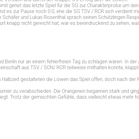
omit geriet das letzte Spiel für die SG zur Charakterprobe um den
d es zur Pause noch 0:0, ehe die SG TSV / RCR sich verdient mi
tin Schäfer und Lukas Rosenthal sprach seinen Schützlingen Resp
urt knapp nicht gereicht hat, war es beeindruckend zu sehen, w
 Berlin nur an einem fehlerfreien Tag zu schlagen wären. In der A
einschaft aus TSV / SCN/ RCR teilweise mithalten konnte, klappt
sten Halbzeit gestalteten die Löwen das Spiel offen, doch nach d
urnier zu verabschieden. Die Orangenen begannen stark und ging
egt. Trotz der gemischten Gefühle, dass vielleicht etwas mehr 