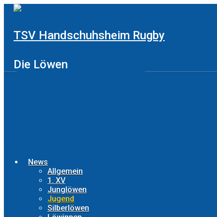
Zum
Hauptinhalt
springen
TSV Handschuhsheim Rugby
Die Löwen
News
Allgemein
1. XV
Junglöwen
Jugend
Silberlöwen