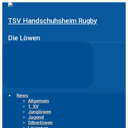
Zum
Hauptinhalt
springen
TSV Handschuhsheim Rugby
Die Löwen
News
Allgemein
1. XV
Junglöwen
Jugend
Silberlöwen