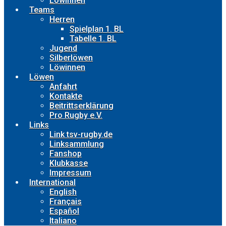
Löwinnen
Teams
Herren
Spielplan 1. BL
Tabelle 1. BL
Jugend
Silberlöwen
Löwinnen
Löwen
Anfahrt
Kontakte
Beitrittserklärung
Pro Rugby e.V.
Links
Link tsv-rugby.de
Linksammlung
Fanshop
Klubkasse
Impressum
International
English
Français
Español
Italiano