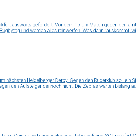
kfurt auswärts gefordert. Vor dem 15 Uhr Match gegen den amti
 Rugbytag und werden alles reinwerfen. Was dann rauskommt, wir
ächsten Heidelberger Derby. Gegen den Ruderklub soll ein Sieg
egen den Aufsteiger dennoch nicht. Die Zebras warten bislang auf
anz: Meister und ungeschlagener Tabellenführer SC Frankfurt 