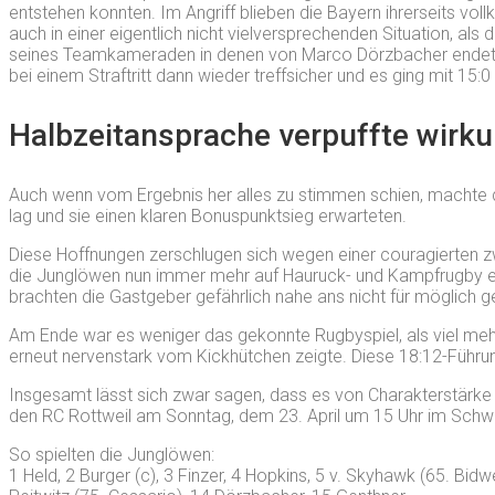
entstehen konnten. Im Angriff blieben die Bayern ihrerseits v
auch in einer eigentlich nicht vielversprechenden Situation, al
seines Teamkameraden in denen von Marco Dörzbacher endete, d
bei einem Straftritt dann wieder treffsicher und es ging mit 15:0
Halbzeitansprache verpuffte wirk
Auch wenn vom Ergebnis her alles zu stimmen schien, machte da
lag und sie einen klaren Bonuspunktsieg erwarteten.
Diese Hoffnungen zerschlugen sich wegen einer couragierten zwe
die Junglöwen nun immer mehr auf Hauruck- und Kampfrugby ein
brachten die Gastgeber gefährlich nahe ans nicht für möglich
Am Ende war es weniger das gekonnte Rugbyspiel, als viel mehr
erneut nervenstark vom Kickhütchen zeigte. Diese 18:12-Führung
Insgesamt lässt sich zwar sagen, dass es von Charakterstärke 
den RC Rottweil am Sonntag, dem 23. April um 15 Uhr im Schwar
So spielten die Junglöwen:
1 Held, 2 Burger (c), 3 Finzer, 4 Hopkins, 5 v. Skyhawk (65. Bidw