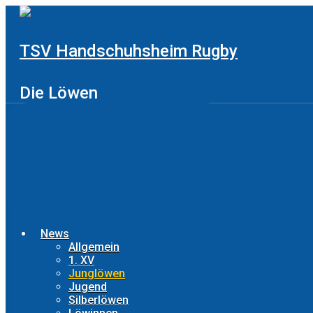
Zum
Hauptinhalt
springen
TSV Handschuhsheim Rugby
Die Löwen
News
Allgemein
1. XV
Junglöwen
Jugend
Silberlöwen