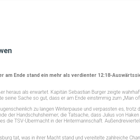
öwen
Aber am Ende stand ein mehr als verdienter 12:18-Auswärts
ßer heraus als erwartet. Kapitän Sebastian Burger zeigte wahrha
te seine Sache so gut, dass er am Ende einstimmig zum „Man of 
genscheinlich zu langen Winterpause und verpassten es, trotz dr
unde der Handschuhsheimer; die Tatsache, dass Julius von Hake
ies die TSV-Übermacht in der Hintermannschaft. Außendreiviert
urg tat, was in ihrer Macht stand und vereitelte zahlreiche Ch