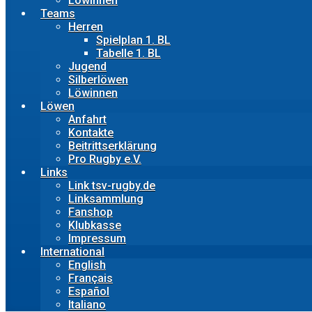
Löwinnen
Teams
Herren
Spielplan 1. BL
Tabelle 1. BL
Jugend
Silberlöwen
Löwinnen
Löwen
Anfahrt
Kontakte
Beitrittserklärung
Pro Rugby e.V.
Links
Link tsv-rugby.de
Linksammlung
Fanshop
Klubkasse
Impressum
International
English
Français
Español
Italiano