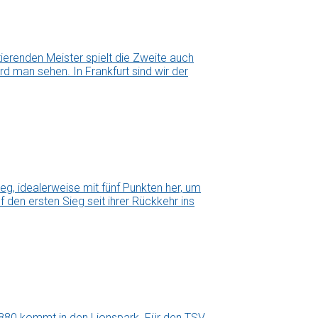
erenden Meister spielt die Zweite auch
d man sehen. In Frankfurt sind wir der
, idealerweise mit fünf Punkten her, um
 den ersten Sieg seit ihrer Rückkehr ins
1880 kommt in den Lionspark. Für den TSV