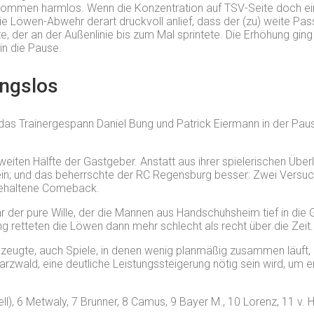
ollkommen harmlos. Wenn die Konzentration auf TSV-Seite doch ei
s die Löwen-Abwehr derart druckvoll anlief, dass der (zu) weite P
er an der Außenlinie bis zum Mal sprintete. Die Erhöhung ging 
 in die Pause.
ungslos
s Trainergespann Daniel Bung und Patrick Eiermann in der Pause 
iten Hälfte der Gastgeber. Anstatt aus ihrer spielerischen Überl
; und das beherrschte der RC Regensburg besser: Zwei Versuche
 gehaltene Comeback.
 der pure Wille, der die Mannen aus Handschuhsheim tief in die
 retteten die Löwen dann mehr schlecht als recht über die Zeit.
zeugte, auch Spiele, in denen wenig planmäßig zusammen läuft, z
zwald, eine deutliche Leistungssteigerung nötig sein wird, um 
ell), 6 Metwaly, 7 Brunner, 8 Camus, 9 Bayer M., 10 Lorenz, 11 v. H