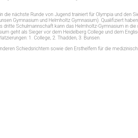
 die nächste Runde von Jugend trainiert für Olympia und den Si
Bunsen Gymnasium und Helmholtz Gymnasium). Qualifiziert haben
ls dritte Schulmannschaft kann das Helmholtz-Gymnasium in die
um geht als Sieger vor dem Heidelberg College und dem Englisc
tzierungen: 1. College, 2. Thadden, 3. Bunsen.
deren Schiedsrichtern sowie den Ersthelfern für die medizinisc