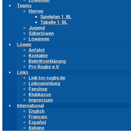
Löwinnen
Teams
Herren
Spielplan 1. BL
Tabelle 1. BL
Jugend
Silberlöwen
Löwinnen
Löwen
Anfahrt
Kontakte
Beitrittserklärung
Pro Rugby e.V.
Links
Link tsv-rugby.de
Linksammlung
Fanshop
Klubkasse
Impressum
International
English
Français
Español
Italiano