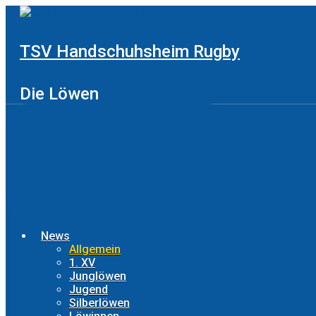
Zum
Hauptinhalt
springen
TSV Handschuhsheim Rugby
Die Löwen
News
Allgemein
1. XV
Junglöwen
Jugend
Silberlöwen