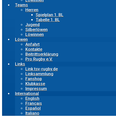
Löwinnen
Teams
Herren
Spielplan 1. BL
Tabelle 1. BL
Jugend
Silberlöwen
Löwinnen
Löwen
Anfahrt
Kontakte
Beitrittserklärung
Pro Rugby e.V.
Links
Link tsv-rugby.de
Linksammlung
Fanshop
Klubkasse
Impressum
International
English
Français
Español
Italiano