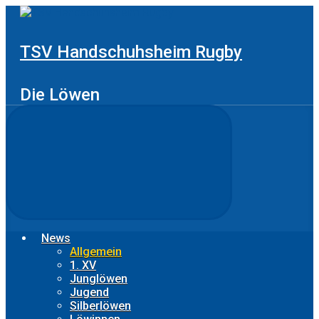
Zum
Hauptinhalt
springen
TSV Handschuhsheim Rugby
Die Löwen
News
Allgemein
1. XV
Junglöwen
Jugend
Silberlöwen