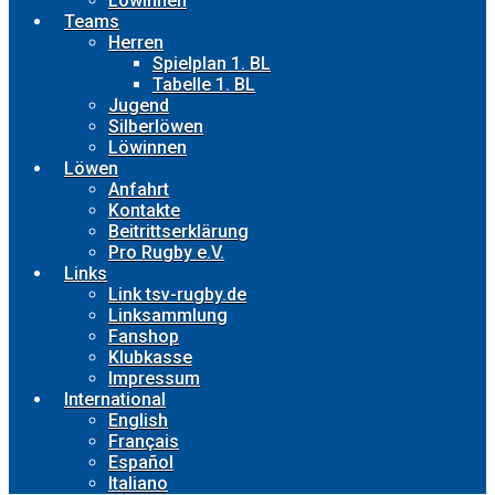
Löwinnen
Teams
Herren
Spielplan 1. BL
Tabelle 1. BL
Jugend
Silberlöwen
Löwinnen
Löwen
Anfahrt
Kontakte
Beitrittserklärung
Pro Rugby e.V.
Links
Link tsv-rugby.de
Linksammlung
Fanshop
Klubkasse
Impressum
International
English
Français
Español
Italiano