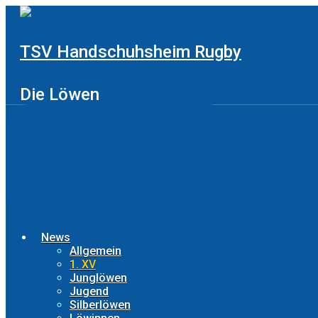
Zum
Hauptinhalt
springen
TSV Handschuhsheim Rugby
Die Löwen
News
Allgemein
1. XV
Junglöwen
Jugend
Silberlöwen