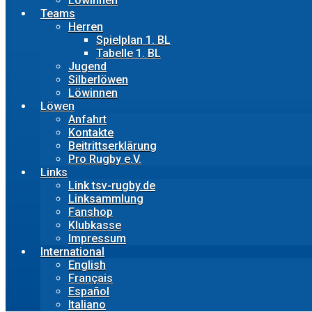
Löwinnen
Teams
Herren
Spielplan 1. BL
Tabelle 1. BL
Jugend
Silberlöwen
Löwinnen
Löwen
Anfahrt
Kontakte
Beitrittserklärung
Pro Rugby e.V.
Links
Link tsv-rugby.de
Linksammlung
Fanshop
Klubkasse
Impressum
International
English
Français
Español
Italiano