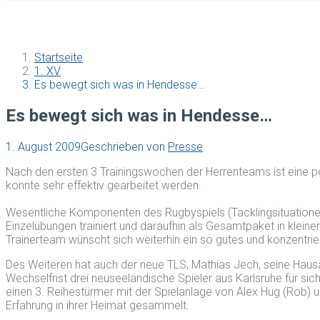
Startseite
1. XV
Es bewegt sich was in Hendesse…
Es bewegt sich was in Hendesse…
1. August 2009
Geschrieben von
Presse
Nach den ersten 3 Trainingswochen der Herrenteams ist eine posi
konnte sehr effektiv gearbeitet werden.
Wesentliche Komponenten des Rugbyspiels (Tacklingsituationen, 
Einzelübungen trainiert und daraufhin als Gesamtpaket in kleine
Trainerteam wünscht sich weiterhin ein so gutes und konzentrie
Des Weiteren hat auch der neue TLS, Mathias Jech, seine Hausa
Wechselfrist drei neuseeländische Spieler aus Karlsruhe für sic
einen 3. Reihestürmer mit der Spielanlage von Alex Hug (Rob) un
Erfahrung in ihrer Heimat gesammelt.