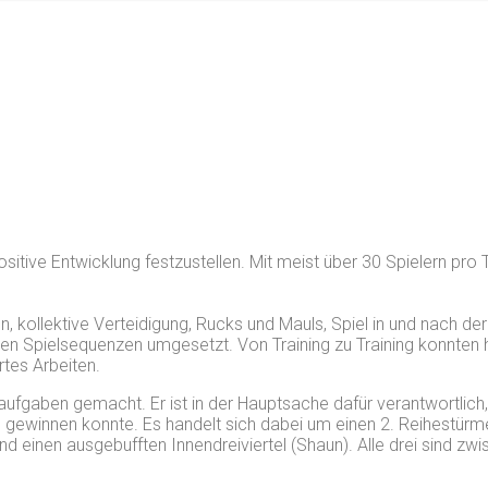
tive Entwicklung festzustellen. Mit meist über 30 Spielern pro Tra
kollektive Verteidigung, Rucks und Mauls, Spiel in und nach der
ren Spielsequenzen umgesetzt. Von Training zu Training konnten h
rtes Arbeiten.
ufgaben gemacht. Er ist in der Hauptsache dafür verantwortlich,
h gewinnen konnte. Es handelt sich dabei um einen 2. Reihestürme
d einen ausgebufften Innendreiviertel (Shaun). Alle drei sind zw