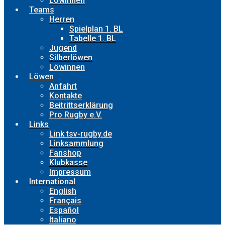
Löwinnen
Teams
Herren
Spielplan 1. BL
Tabelle 1. BL
Jugend
Silberlöwen
Löwinnen
Löwen
Anfahrt
Kontakte
Beitrittserklärung
Pro Rugby e.V.
Links
Link tsv-rugby.de
Linksammlung
Fanshop
Klubkasse
Impressum
International
English
Français
Español
Italiano