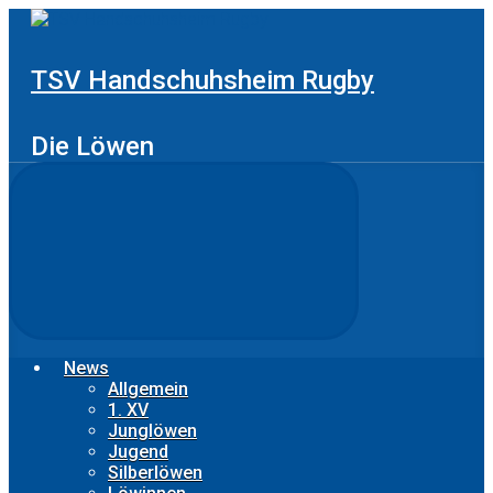
Zum
Hauptinhalt
springen
TSV Handschuhsheim Rugby
Die Löwen
News
Allgemein
1. XV
Junglöwen
Jugend
Silberlöwen