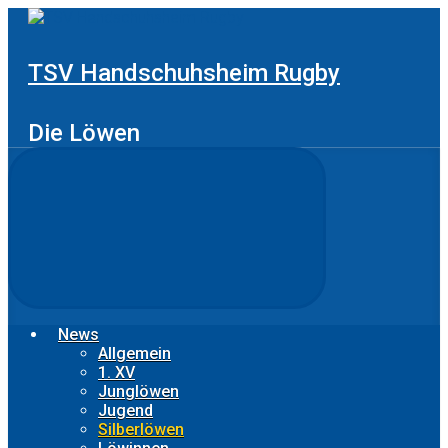
Zum
Hauptinhalt
springen
TSV Handschuhsheim Rugby
Die Löwen
News
Allgemein
1. XV
Junglöwen
Jugend
Silberlöwen