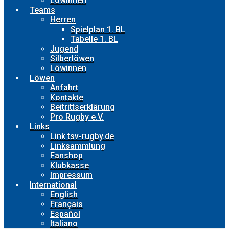
Löwinnen
Teams
Herren
Spielplan 1. BL
Tabelle 1. BL
Jugend
Silberlöwen
Löwinnen
Löwen
Anfahrt
Kontakte
Beitrittserklärung
Pro Rugby e.V.
Links
Link tsv-rugby.de
Linksammlung
Fanshop
Klubkasse
Impressum
International
English
Français
Español
Italiano