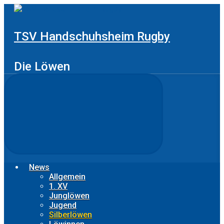
Zum
Hauptinhalt
springen
TSV Handschuhsheim Rugby
Die Löwen
News
Allgemein
1. XV
Junglöwen
Jugend
Silberlöwen