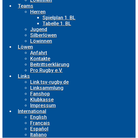
Löwinnen
Teams
Herren
Spielplan 1. BL
Tabelle 1. BL
Jugend
Silberlöwen
Löwinnen
Löwen
Anfahrt
Kontakte
Beitrittserklärung
Pro Rugby e.V.
Links
Link tsv-rugby.de
Linksammlung
Fanshop
Klubkasse
Impressum
International
English
Français
Español
Italiano