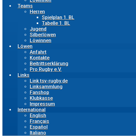
Löwinnen
Teams
Herren
Spielplan 1. BL
Tabelle 1. BL
Jugend
Silberlöwen
Löwinnen
Löwen
Anfahrt
Kontakte
Beitrittserklärung
Pro Rugby e.V.
Links
Link tsv-rugby.de
Linksammlung
Fanshop
Klubkasse
Impressum
International
English
Français
Español
Italiano