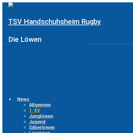
Zum
Hauptinhalt
springen
TSV Handschuhsheim Rugby
Die Löwen
News
Allgemein
1. XV
Junglöwen
Jugend
Silberlöwen