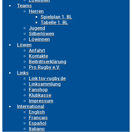
Löwinnen
Teams
Herren
Spielplan 1. BL
Tabelle 1. BL
Jugend
Silberlöwen
Löwinnen
Löwen
Anfahrt
Kontakte
Beitrittserklärung
Pro Rugby e.V.
Links
Link tsv-rugby.de
Linksammlung
Fanshop
Klubkasse
Impressum
International
English
Français
Español
Italiano