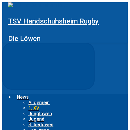
Zum
Hauptinhalt
springen
TSV Handschuhsheim Rugby
Die Löwen
News
Allgemein
1. XV
Junglöwen
Jugend
Silberlöwen