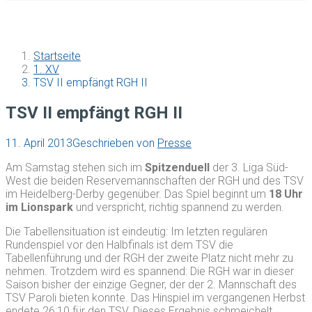
Startseite
1. XV
TSV II empfängt RGH II
TSV II empfängt RGH II
11. April 2013
Geschrieben von
Presse
Am Samstag stehen sich im
Spitzenduell
der 3. Liga Süd-
West die beiden Reservemannschaften der RGH und des TSV
im Heidelberg-Derby gegenüber. Das Spiel beginnt um
18 Uhr
im Lionspark
und verspricht, richtig spannend zu werden.
Die Tabellensituation ist eindeutig: Im letzten regulären
Rundenspiel vor den Halbfinals ist dem TSV die
Tabellenführung und der RGH der zweite Platz nicht mehr zu
nehmen. Trotzdem wird es spannend: Die RGH war in dieser
Saison bisher der einzige Gegner, der der 2. Mannschaft des
TSV Paroli bieten konnte. Das Hinspiel im vergangenen Herbst
endete 26:10 für den TSV. Dieses Ergebnis schmeichelt