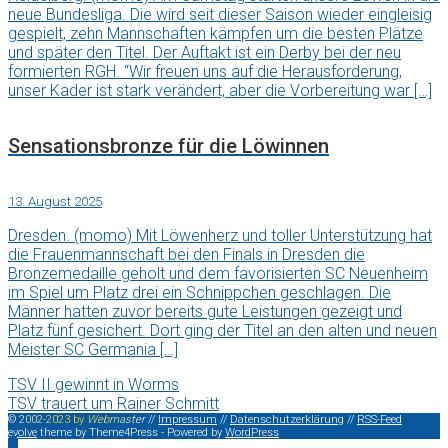
neue Bundesliga. Die wird seit dieser Saison wieder eingleisig
gespielt, zehn Mannschaften kämpfen um die besten Plätze
und später den Titel. Der Auftakt ist ein Derby bei der neu
formierten RGH. “Wir freuen uns auf die Herausforderung,
unser Kader ist stark verändert, aber die Vorbereitung war […]
Sensationsbronze für die Löwinnen
13. August 2025
Dresden. (momo) Mit Löwenherz und toller Unterstützung hat
die Frauenmannschaft bei den Finals in Dresden die
Bronzemedaille geholt und dem favorisierten SC Neuenheim
im Spiel um Platz drei ein Schnippchen geschlagen. Die
Männer hatten zuvor bereits gute Leistungen gezeigt und
Platz fünf gesichert. Dort ging der Titel an den alten und neuen
Meister SC Germania […]
TSV II gewinnt in Worms
TSV trauert um Rainer Schmitt
©
2
0
0
2
-
2
0
2
3
b
y
W
e
b
m
a
s
t
e
r
//
Impressum
//
Datenschutzerklärung
//
RSS-Feed
evolve
theme by Theme4Press - Powered by
WordPress