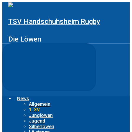
Zum
Hauptinhalt
springen
TSV Handschuhsheim Rugby
Die Löwen
News
Allgemein
1. XV
Junglöwen
Jugend
Silberlöwen