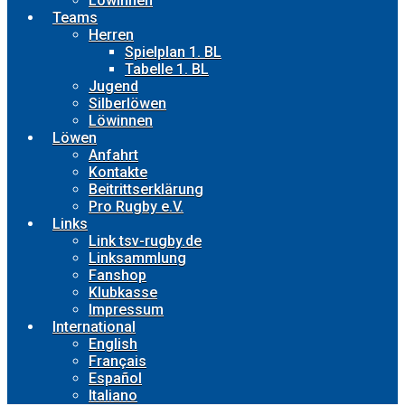
Löwinnen
Teams
Herren
Spielplan 1. BL
Tabelle 1. BL
Jugend
Silberlöwen
Löwinnen
Löwen
Anfahrt
Kontakte
Beitrittserklärung
Pro Rugby e.V.
Links
Link tsv-rugby.de
Linksammlung
Fanshop
Klubkasse
Impressum
International
English
Français
Español
Italiano