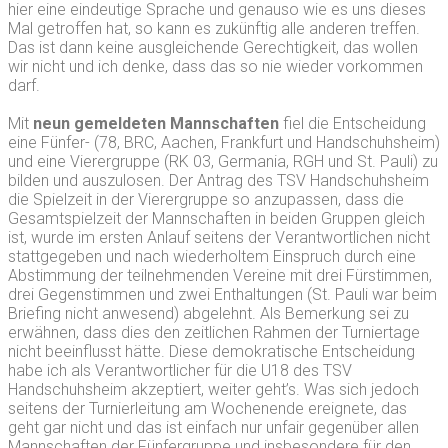
hier eine eindeutige Sprache und genauso wie es uns dieses
Mal getroffen hat, so kann es zukünftig alle anderen treffen.
Das ist dann keine ausgleichende Gerechtigkeit, das wollen
wir nicht und ich denke, dass das so nie wieder vorkommen
darf.
Mit
neun gemeldeten Mannschaften
fiel die Entscheidung
eine Fünfer- (78, BRC, Aachen, Frankfurt und Handschuhsheim)
und eine Vierergruppe (RK 03, Germania, RGH und St. Pauli) zu
bilden und auszulosen. Der Antrag des TSV Handschuhsheim
die Spielzeit in der Vierergruppe so anzupassen, dass die
Gesamtspielzeit der Mannschaften in beiden Gruppen gleich
ist, wurde im ersten Anlauf seitens der Verantwortlichen nicht
stattgegeben und nach wiederholtem Einspruch durch eine
Abstimmung der teilnehmenden Vereine mit drei Fürstimmen,
drei Gegenstimmen und zwei Enthaltungen (St. Pauli war beim
Briefing nicht anwesend) abgelehnt. Als Bemerkung sei zu
erwähnen, dass dies den zeitlichen Rahmen der Turniertage
nicht beeinflusst hätte. Diese demokratische Entscheidung
habe ich als Verantwortlicher für die U18 des TSV
Handschuhsheim akzeptiert, weiter geht’s. Was sich jedoch
seitens der Turnierleitung am Wochenende ereignete, das
geht gar nicht und das ist einfach nur unfair gegenüber allen
Mannschaften der Fünfergruppe und insbesondere für den