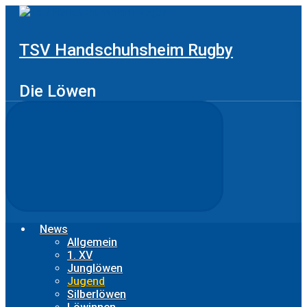
Zum
Hauptinhalt
springen
TSV Handschuhsheim Rugby
Die Löwen
News
Allgemein
1. XV
Junglöwen
Jugend
Silberlöwen