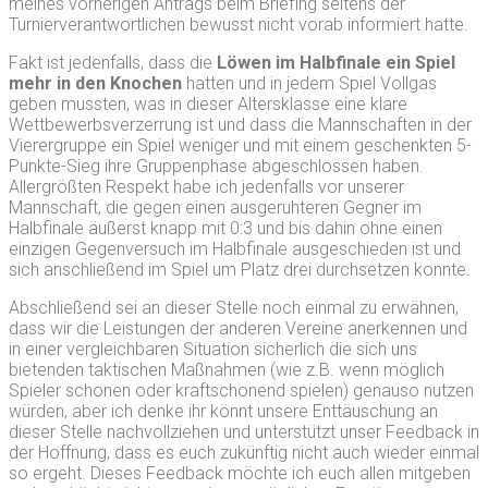
meines vorherigen Antrags beim Briefing seitens der
Turnierverantwortlichen bewusst nicht vorab informiert hatte.
Fakt ist jedenfalls, dass die
Löwen im Halbfinale ein Spiel
mehr in den Knochen
hatten und in jedem Spiel Vollgas
geben mussten, was in dieser Altersklasse eine klare
Wettbewerbsverzerrung ist und dass die Mannschaften in der
Vierergruppe ein Spiel weniger und mit einem geschenkten 5-
Punkte-Sieg ihre Gruppenphase abgeschlossen haben.
Allergrößten Respekt habe ich jedenfalls vor unserer
Mannschaft, die gegen einen ausgeruhteren Gegner im
Halbfinale äußerst knapp mit 0:3 und bis dahin ohne einen
einzigen Gegenversuch im Halbfinale ausgeschieden ist und
sich anschließend im Spiel um Platz drei durchsetzen konnte.
Abschließend sei an dieser Stelle noch einmal zu erwähnen,
dass wir die Leistungen der anderen Vereine anerkennen und
in einer vergleichbaren Situation sicherlich die sich uns
bietenden taktischen Maßnahmen (wie z.B. wenn möglich
Spieler schonen oder kraftschonend spielen) genauso nutzen
würden, aber ich denke ihr könnt unsere Enttäuschung an
dieser Stelle nachvollziehen und unterstützt unser Feedback in
der Hoffnung, dass es euch zukünftig nicht auch wieder einmal
so ergeht. Dieses Feedback möchte ich euch allen mitgeben