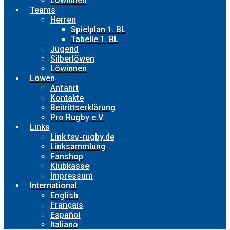
Löwinnen
Teams
Herren
Spielplan 1. BL
Tabelle 1. BL
Jugend
Silberlöwen
Löwinnen
Löwen
Anfahrt
Kontakte
Beitrittserklärung
Pro Rugby e.V.
Links
Link tsv-rugby.de
Linksammlung
Fanshop
Klubkasse
Impressum
International
English
Français
Español
Italiano