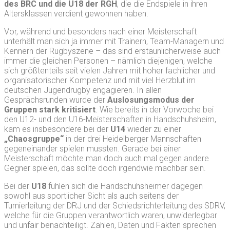
des BRC und die U18 der RGH
, die die Endspiele in ihren
Altersklassen verdient gewonnen haben.
Vor, während und besonders nach einer Meisterschaft
unterhält man sich ja immer mit Trainern, Team-Managern und
Kennern der Rugbyszene – das sind erstaunlicherweise auch
immer die gleichen Personen – nämlich diejenigen, welche
sich größtenteils seit vielen Jahren mit hoher fachlicher und
organisatorischer Kompetenz und mit viel Herzblut im
deutschen Jugendrugby engagieren. In allen
Gesprächsrunden wurde der
Auslosungsmodus der
Gruppen stark kritisiert
. Wie bereits in der Vorwoche bei
den U12- und den U16-Meisterschaften in Handschuhsheim,
kam es insbesondere bei der
U14
wieder zu einer
„Chaosgruppe“
in der drei Heidelberger Mannschaften
gegeneinander spielen mussten. Gerade bei einer
Meisterschaft möchte man doch auch mal gegen andere
Gegner spielen, das sollte doch irgendwie machbar sein.
Bei der
U18
fühlen sich die Handschuhsheimer dagegen
sowohl aus sportlicher Sicht als auch seitens der
Turnierleitung der DRJ und der Schiedsrichterleitung des SDRV,
welche für die Gruppen verantwortlich waren, unwiderlegbar
und unfair benachteiligt. Zahlen, Daten und Fakten sprechen