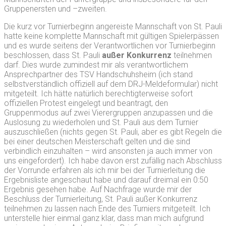
Gruppenersten und –zweiten.
Die kurz vor Turnierbeginn angereiste Mannschaft von St. Pauli
hatte keine komplette Mannschaft mit gültigen Spielerpässen
und es wurde seitens der Verantwortlichen vor Turnierbeginn
beschlossen, dass St. Pauli
außer Konkurrenz
teilnehmen
darf. Dies wurde zumindest mir als verantwortlichem
Ansprechpartner des TSV Handschuhsheim (ich stand
selbstverständlich offiziell auf dem DRJ-Meldeformular) nicht
mitgeteilt. Ich hätte natürlich berechtigterweise sofort
offiziellen Protest eingelegt und beantragt, den
Gruppenmodus auf zwei Vierergruppen anzupassen und die
Auslosung zu wiederholen und St. Pauli aus dem Turnier
auszuschließen (nichts gegen St. Pauli, aber es gibt Regeln die
bei einer deutschen Meisterschaft gelten und die sind
verbindlich einzuhalten – wird ansonsten ja auch immer von
uns eingefordert). Ich habe davon erst zufällig nach Abschluss
der Vorrunde erfahren als ich mir bei der Turnierleitung die
Ergebnisliste angeschaut habe und darauf dreimal ein 0:50
Ergebnis gesehen habe. Auf Nachfrage wurde mir der
Beschluss der Turnierleitung, St. Pauli außer Konkurrenz
teilnehmen zu lassen nach Ende des Turniers mitgeteilt. Ich
unterstelle hier einmal ganz klar, dass man mich aufgrund