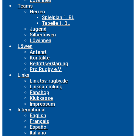
Löwinnen
Teams
Herren
Spielplan 1. BL
Tabelle 1. BL
Jugend
Silberlöwen
Löwinnen
Löwen
Anfahrt
Kontakte
Beitrittserklärung
Pro Rugby e.V.
Links
Link tsv-rugby.de
Linksammlung
Fanshop
Klubkasse
Impressum
International
English
Français
Español
Italiano