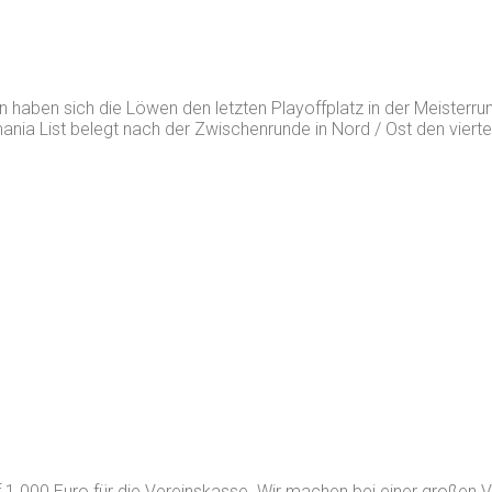
n haben sich die Löwen den letzten Playoffplatz in der Meisterru
ania List belegt nach der Zwischenrunde in Nord / Ost den viert
1.000 Euro für die Vereinskasse. Wir machen bei einer großen V