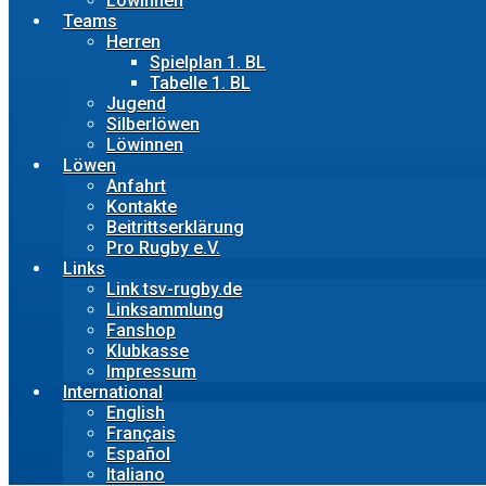
Löwinnen
Teams
Herren
Spielplan 1. BL
Tabelle 1. BL
Jugend
Silberlöwen
Löwinnen
Löwen
Anfahrt
Kontakte
Beitrittserklärung
Pro Rugby e.V.
Links
Link tsv-rugby.de
Linksammlung
Fanshop
Klubkasse
Impressum
International
English
Français
Español
Italiano