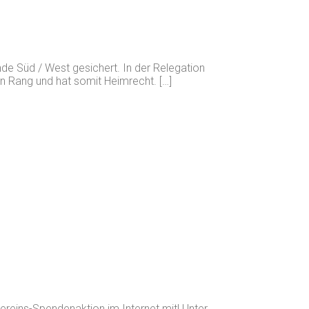
nde Süd / West gesichert. In der Relegation
en Rang und hat somit Heimrecht. […]
ereins-Spendenaktion im Internet mit! Unter