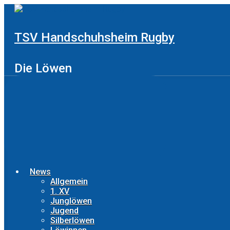
Zum
Hauptinhalt
springen
TSV Handschuhsheim Rugby
Die Löwen
News
Allgemein
1. XV
Junglöwen
Jugend
Silberlöwen