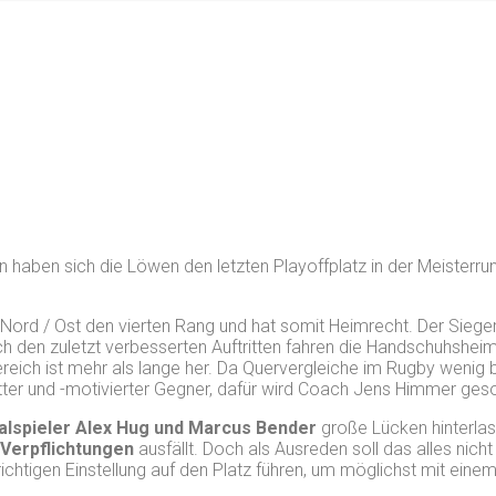
n haben sich die Löwen den letzten Playoffplatz in der Meisterru
ord / Ost den vierten Rang und hat somit Heimrecht. Der Sieger 
 den zuletzt verbesserten Auftritten fahren die Handschuhshei
eich ist mehr als lange her. Da Quervergleiche im Rugby wenig b
tter und -motivierter Gegner, dafür wird Coach Jens Himmer ges
alspieler Alex Hug und Marcus Bender
große Lücken hinterlas
 Verpflichtungen
ausfällt. Doch als Ausreden soll das alles nich
ichtigen Einstellung auf den Platz führen, um möglichst mit eine