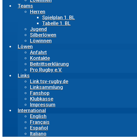
Löwinnen
Teams
Herren
Spielplan 1. BL
Tabelle 1. BL
Jugend
Silberlöwen
Löwinnen
Löwen
Anfahrt
Kontakte
Beitrittserklärung
Pro Rugby e.V.
Links
Link tsv-rugby.de
Linksammlung
Fanshop
Klubkasse
Impressum
International
English
Français
Español
Italiano