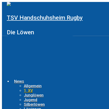
Zum
Hauptinhalt
springen
TSV Handschuhsheim Rugby
Die Löwen
News
Allgemein
1. XV
Junglöwen
Jugend
Silberlöwen