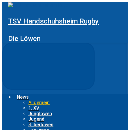
Zum
Hauptinhalt
springen
TSV Handschuhsheim Rugby
Die Löwen
News
Allgemein
1. XV
Junglöwen
Jugend
Silberlöwen