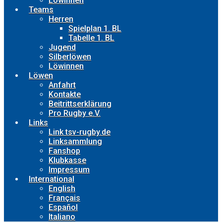
Löwinnen
Teams
Herren
Spielplan 1. BL
Tabelle 1. BL
Jugend
Silberlöwen
Löwinnen
Löwen
Anfahrt
Kontakte
Beitrittserklärung
Pro Rugby e.V.
Links
Link tsv-rugby.de
Linksammlung
Fanshop
Klubkasse
Impressum
International
English
Français
Español
Italiano