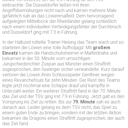
einbrachte. Die Düsseldorfer ließen mit ihren
Angriffsbemühungen nicht nach und kamen mehrere Male
gefährlich nah an das Löwenmalfeld. Dem hervorragend
aufgelegten Mittelbock der Rheinländer gelang schließlich
nach einem individuellen Verteidigungsfehler der Durchbruch
und Düsseldorf ging mit 7:3 in Führung.
In der Halbzeit rüttelte Trainer Heising das Team wach und so
starteten die Löwen eine tolle Aufholjagd. Mit
großem
Einsatz
kamen die Handschuhsheimer in Malfeldnähe und
bekamen in der 50. Minute vom umsichtigen
Jungschiedsrichter Zuspan aus Münster einen Straftritt
zugesprochen, den Seelinger sicher verwandelte. Kurz darauf
verloren die Löwen ihren Schlussspieler Genthner wegen
eines Revanchefouls für zehn Minuten. Der Rest des Teams
legte jetzt nochmal eine Schippe drauf und kämpfte in
Unterzahl weiter. Ein weiterer Straftritt fand in der 70. Minute
das Ziel und der TSV ging mit 7:9 in Führung. Jetzt galt es den
Vorsprung ins Ziel zu retten. Bis zur
79. Minute
sah es auch
danach aus. Leider gelang es dem TSV nicht, das Spiel zu
einem guten Ende zu bringen, sondern mit der letzten Aktion
bekamen die Dragons einen Straftritt zugesprochen, der auch
das Ziel fand.