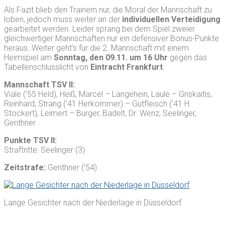
Als Fazit blieb den Trainern nur, die Moral der Mannschaft zu
loben, jedoch muss weiter an der
individuellen Verteidigung
gearbeitet werden. Leider sprang bei dem Spiel zweier
gleichwertiger Mannschaften nur ein defensiver Bonus-Punkte
heraus. Weiter geht’s für die 2. Mannschaft mit einem
Heimspiel am
Sonntag, den 09.11. um 16 Uhr
gegen das
Tabellenschlusslicht von
Eintracht Frankfurt
.
Mannschaft TSV II:
Viale (’55 Held), Heiß, Marcel – Langehein, Laule – Griskaitis,
Reinhard, Strang (’41 Herkommer) – Gutfleisch (’41 H.
Stockert), Leimert – Burger, Badelt, Dr. Wenz, Seelinger,
Genthner
Punkte TSV II:
Straftritte: Seelinger (3)
Zeitstrafe:
Genthner (’54)
Lange Gesichter nach der Niederlage in Düsseldorf