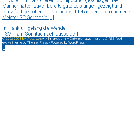
im Spiel um Platz drei ein Schnippchen geschlagen. Die
Männer hatten zuvor bereits gute Leistungen gezeigt und
Platz fünf gesichert. Dort ging der Titel an den alten und neuen
Meister SC Germania […]
In Frankfurt gelang die Wende
TSV II am Sonntag nach Düsseldorf
©
2
0
0
2
-
2
0
2
3
b
y
W
e
b
m
a
s
t
e
r
//
Impressum
//
Datenschutzerklärung
//
RSS-Feed
evolve
theme by Theme4Press - Powered by
WordPress