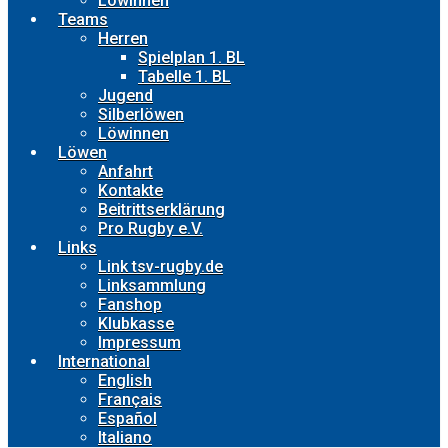
Löwinnen
Teams
Herren
Spielplan 1. BL
Tabelle 1. BL
Jugend
Silberlöwen
Löwinnen
Löwen
Anfahrt
Kontakte
Beitrittserklärung
Pro Rugby e.V.
Links
Link tsv-rugby.de
Linksammlung
Fanshop
Klubkasse
Impressum
International
English
Français
Español
Italiano