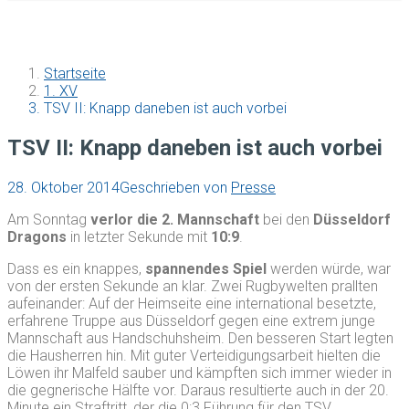
Startseite
1. XV
TSV II: Knapp daneben ist auch vorbei
TSV II: Knapp daneben ist auch vorbei
28. Oktober 2014
Geschrieben von
Presse
Am Sonntag
verlor die 2. Mannschaft
bei den
Düsseldorf
Dragons
in letzter Sekunde mit
10:9
.
Dass es ein knappes,
spannendes Spiel
werden würde, war
von der ersten Sekunde an klar. Zwei Rugbywelten prallten
aufeinander: Auf der Heimseite eine international besetzte,
erfahrene Truppe aus Düsseldorf gegen eine extrem junge
Mannschaft aus Handschuhsheim. Den besseren Start legten
die Hausherren hin. Mit guter Verteidigungsarbeit hielten die
Löwen ihr Malfeld sauber und kämpften sich immer wieder in
die gegnerische Hälfte vor. Daraus resultierte auch in der 20.
Minute ein Straftritt, der die 0:3 Führung für den TSV