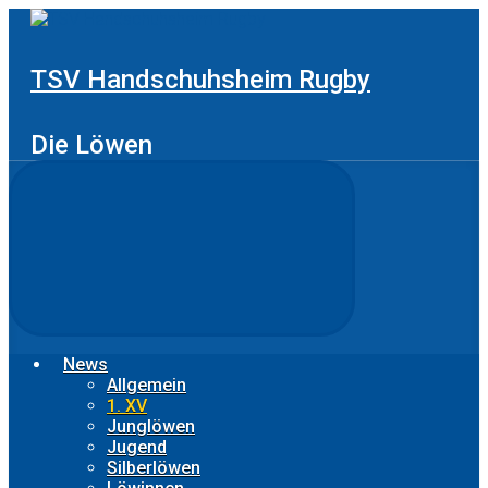
Zum
Hauptinhalt
springen
TSV Handschuhsheim Rugby
Die Löwen
News
Allgemein
1. XV
Junglöwen
Jugend
Silberlöwen