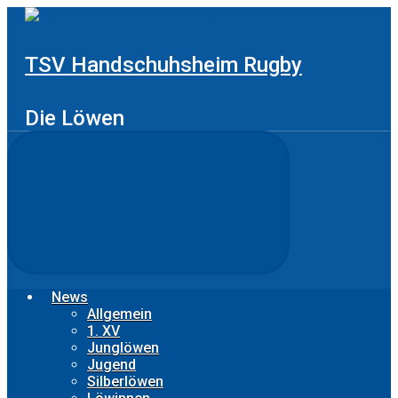
Zum
Hauptinhalt
springen
TSV Handschuhsheim Rugby
Die Löwen
News
Allgemein
1. XV
Junglöwen
Jugend
Silberlöwen