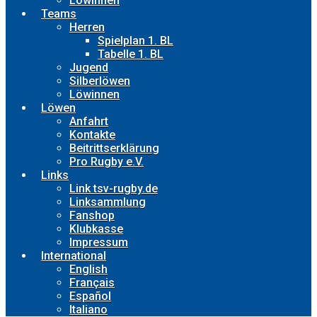
Löwinnen
Teams
Herren
Spielplan 1. BL
Tabelle 1. BL
Jugend
Silberlöwen
Löwinnen
Löwen
Anfahrt
Kontakte
Beitrittserklärung
Pro Rugby e.V.
Links
Link tsv-rugby.de
Linksammlung
Fanshop
Klubkasse
Impressum
International
English
Français
Español
Italiano