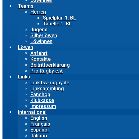
Löwinnen
Teams
Herren
Spielplan 1. BL
Tabelle 1. BL
Jugend
Silberlöwen
Löwinnen
Löwen
Anfahrt
Kontakte
Beitrittserklärung
Pro Rugby e.V.
Links
Link tsv-rugby.de
Linksammlung
Fanshop
Klubkasse
Impressum
International
English
Français
Español
Italiano