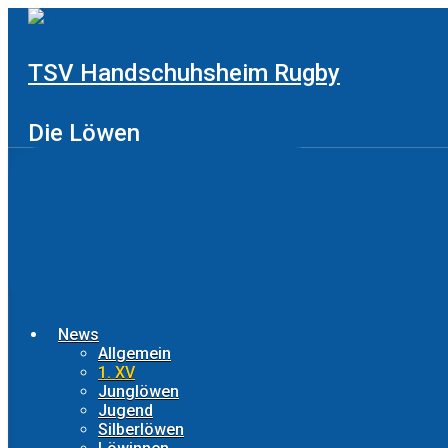
Zum
Hauptinhalt
springen
TSV Handschuhsheim Rugby
Die Löwen
News
Allgemein
1. XV
Junglöwen
Jugend
Silberlöwen