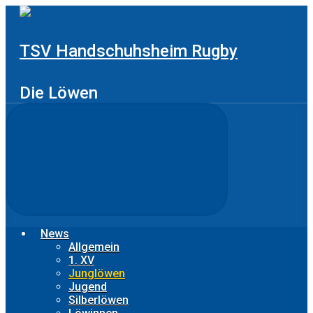
Zum
Hauptinhalt
springen
TSV Handschuhsheim Rugby
Die Löwen
News
Allgemein
1. XV
Junglöwen
Jugend
Silberlöwen