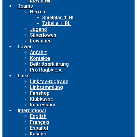
Löwinnen
Teams
Herren
Spielplan 1. BL
Tabelle 1. BL
Jugend
Silberlöwen
Löwinnen
Löwen
Anfahrt
Kontakte
Beitrittserklärung
Pro Rugby e.V.
Links
Link tsv-rugby.de
Linksammlung
Fanshop
Klubkasse
Impressum
International
English
Français
Español
Italiano