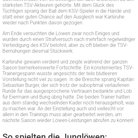
stärksten TSV-Akteuren gehörte. Mit dem Glück des
Tüchtigen sprang der Ball dem KSV-Spieler in die Hände und
statt einer guten Chance auf den Ausgleich war Karlsruhe
wieder nach Punkten davon gezogen.
Am Ende versuchten die Löwen zwar noch Einiges und
wurden durch einen Strafversuch nach mehrfach regelwidriger
Verteidigung des KSV belohnt, aber zu oft blieben die TSV-
Bemühungen diesmal Stückwerk.
Karlsruhe gewann verdient und zeigte während der ganzen
Saison bemerkenswerte Fortschritte. Ein konsterniertes TSV-
Trainergespann wusste angesichts der teils blutleeren
Vorstellung nicht viel zu sagen. In die Bresche sprang Kapitän
Sebastian Burger, der sich trotz der suboptimal verlaufenen
Runde für das ausgesprochene Vertrauen bedankte und Lob
für Eiermann und Bung übrig hatte. Die beiden Trainer hatten
aus dem ständig wechselnden Kader noch herausgeholt, was
zu machen war. An der Einstellung auch und vielleicht vor
allem in den Trainings muss aber gearbeitet werden, um
nächste Saison wieder Löwen-Leistungen abrufen zu können!
So spielten die Junglöwen: