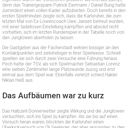
denn das Trainergespann Patrick Eiermann / Daniel Bung hatte
zumindest einen vollen Kader aufzubieten. Doch bereits in den
ersten Spielminuten zeigte sich, dass die Karlsruher, die zum
letzten Mal von Ex-Löwencoach Uwe Jansen betreut wurden,
mit einer tadellosen Einstellung kämpften und absolut nicht
vorhatten, sich im letzten Rundenspiel in der Tabelle noch von
den Junglöwen überholen zu lassen.
Die Gastgeber aus der Fächerstadt wirkten bissiger an den
Kontaktpunkten und zielstrebiger in ihrer Spielweise. Schnell
spielten sie sich durch zwei Versuche eine Führung heraus.
Pech hatte der TSV, als sich Spielmacher Sebastian Lorenz
eine sieben Zentimeter lange Platzwunde zuzog und erst
einmal aus dem Spiel war. Ebenfalls verletzt schied Hakler
Niklas Heiß aus.
Das Aufbäumen war zu kurz
Das Halbzeit-Donnerwetter zeigte Wirkung und die Junglöwen
versuchten, sich ins Spiel zu kämpfen. Als sie bis auf einen
Versuch heran waren, blockten die Karlsruher einen
Überkickversuch von Oli Seelinger, der aber ansonsten zu den