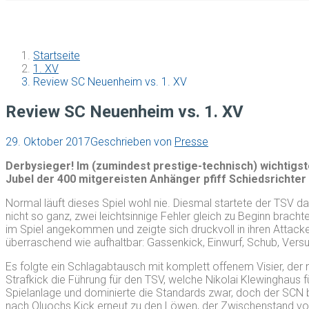
Startseite
1. XV
Review SC Neuenheim vs. 1. XV
Review SC Neuenheim vs. 1. XV
29. Oktober 2017
Geschrieben von
Presse
Derbysieger! Im (zumindest prestige-technisch) wichtigs
Jubel der 400 mitgereisten Anhänger pfiff Schiedsrichter
Normal läuft dieses Spiel wohl nie. Diesmal startete der TSV d
nicht so ganz, zwei leichtsinnige Fehler gleich zu Beginn br
im Spiel angekommen und zeigte sich druckvoll in ihren Attac
überraschend wie aufhaltbar: Gassenkick, Einwurf, Schub, Versu
Es folgte ein Schlagabtausch mit komplett offenem Visier, der
Strafkick die Führung für den TSV, welche Nikolai Klewinghaus f
Spielanlage und dominierte die Standards zwar, doch der SCN b
nach Oluochs Kick erneut zu den Löwen, der Zwischenstand von