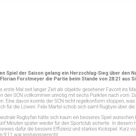
ten Spiel der Saison gelang ein Herzschlag-Sieg über den
 Florian Forstmeyer die Partie beim Stande von 28:21 aus S
as erste Mal seit langer Zeit als objektiv gesehener Favorit ins
achten den SCN vollkommen unnötig mit sechs Punkten nach vorn.
ken. Eine davon konnte der SCN nicht regelkonform stoppen, was
ch für die Löwen. Felix Martel schob sich samt Rugbyei über die 
 neutrale Rugbyfan hätte sich kaum ein besseres Spiel wünschen
ünf Minuten später wieder für den Sportclub sicherte. In diesem 
ewies dafür die bessere Effizienz und starkes Kickspiel. Kurz v
 9:11 war leistungsgerecht.