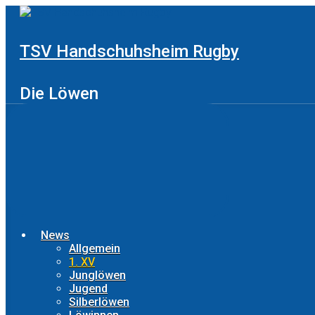
Zum
Hauptinhalt
springen
TSV Handschuhsheim Rugby
Die Löwen
News
Allgemein
1. XV
Junglöwen
Jugend
Silberlöwen