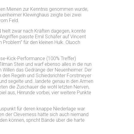
terten Mienen zur Kenntnis genommen wurde,
uenheimer Klewinghaus zeigte bei zwei
vom Feld.
N hielt zwar nach Kräften dagegen, konnte
ngriffen passte Emil Schäfer auf Vincent
 Problem“ für den kleinen Hulk. Oluoch
asse-Kick-Performance (100% Treffer)
ilman Stein und warf ebenso alles in die nun
m Willen das Gedränge der Neuenheimer. Der
ach den Regeln und Schiedsrichter Forstmeyer
e und segelte und…landete genau in den Armen
eten die Zuschauer die wohl letzten Nerven,
el aus, Hinrunde vorbei, vier weitere Punkte
nuspunkt für deren knappe Niederlage war
gen der Cleverness hätte sich auch niemand
en können, spricht Bände über die harte