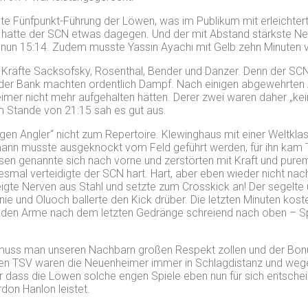
 erste Fünfpunkt-Führung der Löwen, was im Publikum mit erleich
 hatte der SCN etwas dagegen. Und der mit Abstand stärkste Ne
e nun 15:14. Zudem musste Yassin Ayachi mit Gelb zehn Minuten 
en Kräfte Sacksofsky, Rosenthal, Bender und Danzer. Denn der SC
 der Bank machten ordentlich Dampf. Nach einigen abgewehrten A
mer nicht mehr aufgehalten hätten. Derer zwei waren daher „kein
im Stande von 21:15 sah es gut aus.
gen Angler“ nicht zum Repertoire. Klewinghaus mit einer Weltkl
tmann musste ausgeknockt vom Feld geführt werden, für ihn kam T
en genannte sich nach vorne und zerstörten mit Kraft und pure
iesmal verteidigte der SCN hart. Hart, aber eben wieder nicht n
eigte Nerven aus Stahl und setzte zum Crosskick an! Der segelt
e und Oluoch ballerte den Kick drüber. Die letzten Minuten kost
 müden Arme nach dem letzten Gedränge schreiend nach oben – Spi
ngs muss man unseren Nachbarn großen Respekt zollen und der Bo
ür den TSV waren die Neuenheimer immer in Schlagdistanz und we
ass die Löwen solche engen Spiele eben nun für sich entscheid
don Hanlon leistet.