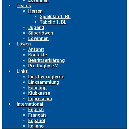
Löwinnen
Teams
Herren
Spielplan 1. BL
Tabelle 1. BL
Jugend
Silberlöwen
Löwinnen
Löwen
Anfahrt
Kontakte
Beitrittserklärung
Pro Rugby e.V.
Links
Link tsv-rugby.de
Linksammlung
Fanshop
Klubkasse
Impressum
International
English
Français
Español
Italiano