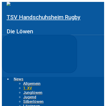
Zum
Hauptinhalt
springen
TSV Handschuhsheim Rugby
Die Löwen
News
Allgemein
1. XV
Junglöwen
Jugend
Silberlöwen