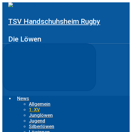
Zum
Hauptinhalt
springen
TSV Handschuhsheim Rugby
Die Löwen
News
Allgemein
1. XV
Junglöwen
Jugend
Silberlöwen