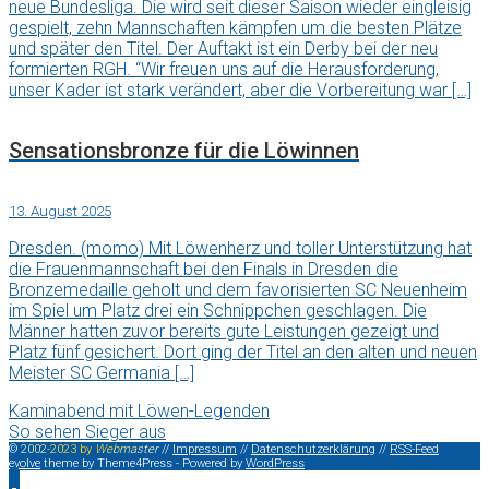
neue Bundesliga. Die wird seit dieser Saison wieder eingleisig
gespielt, zehn Mannschaften kämpfen um die besten Plätze
und später den Titel. Der Auftakt ist ein Derby bei der neu
formierten RGH. “Wir freuen uns auf die Herausforderung,
unser Kader ist stark verändert, aber die Vorbereitung war […]
Sensationsbronze für die Löwinnen
13. August 2025
Dresden. (momo) Mit Löwenherz und toller Unterstützung hat
die Frauenmannschaft bei den Finals in Dresden die
Bronzemedaille geholt und dem favorisierten SC Neuenheim
im Spiel um Platz drei ein Schnippchen geschlagen. Die
Männer hatten zuvor bereits gute Leistungen gezeigt und
Platz fünf gesichert. Dort ging der Titel an den alten und neuen
Meister SC Germania […]
Kaminabend mit Löwen-Legenden
So sehen Sieger aus
©
2
0
0
2
-
2
0
2
3
b
y
W
e
b
m
a
s
t
e
r
//
Impressum
//
Datenschutzerklärung
//
RSS-Feed
evolve
theme by Theme4Press - Powered by
WordPress