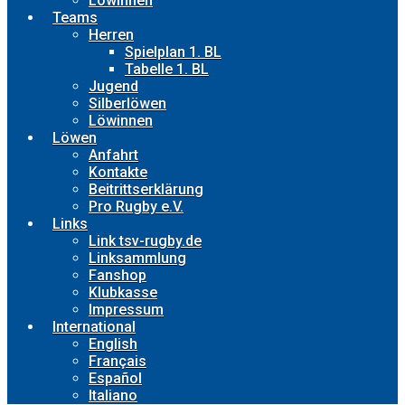
Löwinnen
Teams
Herren
Spielplan 1. BL
Tabelle 1. BL
Jugend
Silberlöwen
Löwinnen
Löwen
Anfahrt
Kontakte
Beitrittserklärung
Pro Rugby e.V.
Links
Link tsv-rugby.de
Linksammlung
Fanshop
Klubkasse
Impressum
International
English
Français
Español
Italiano