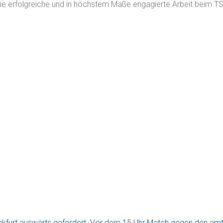
 die erfolgreiche und in höchstem Maße engagierte Arbeit beim
kfurt auswärts gefordert. Vor dem 15 Uhr Match gegen den amti