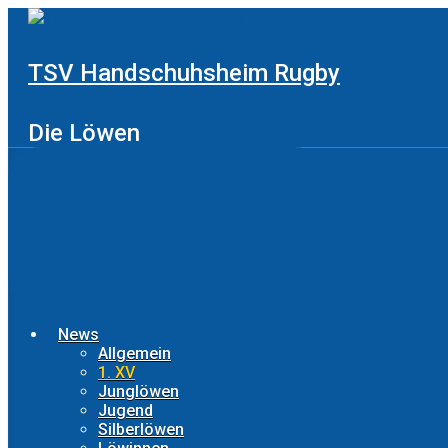
Zum
Hauptinhalt
springen
TSV Handschuhsheim Rugby
Die Löwen
News
Allgemein
1. XV
Junglöwen
Jugend
Silberlöwen