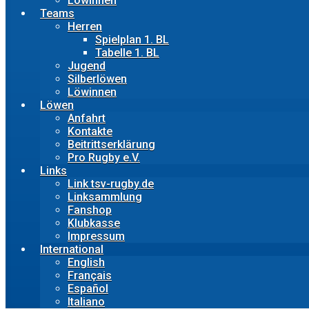
Löwinnen
Teams
Herren
Spielplan 1. BL
Tabelle 1. BL
Jugend
Silberlöwen
Löwinnen
Löwen
Anfahrt
Kontakte
Beitrittserklärung
Pro Rugby e.V.
Links
Link tsv-rugby.de
Linksammlung
Fanshop
Klubkasse
Impressum
International
English
Français
Español
Italiano