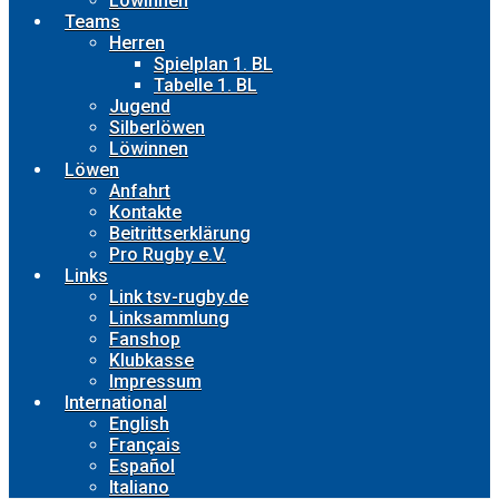
Löwinnen
Teams
Herren
Spielplan 1. BL
Tabelle 1. BL
Jugend
Silberlöwen
Löwinnen
Löwen
Anfahrt
Kontakte
Beitrittserklärung
Pro Rugby e.V.
Links
Link tsv-rugby.de
Linksammlung
Fanshop
Klubkasse
Impressum
International
English
Français
Español
Italiano