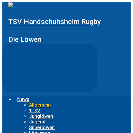
Zum
Hauptinhalt
springen
TSV Handschuhsheim Rugby
Die Löwen
News
Allgemein
1. XV
Junglöwen
Jugend
Silberlöwen