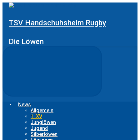
Zum
Hauptinhalt
springen
TSV Handschuhsheim Rugby
Die Löwen
News
Allgemein
1. XV
Junglöwen
Jugend
Silberlöwen