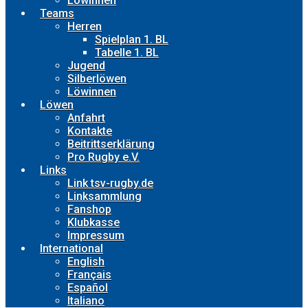
Löwinnen
Teams
Herren
Spielplan 1. BL
Tabelle 1. BL
Jugend
Silberlöwen
Löwinnen
Löwen
Anfahrt
Kontakte
Beitrittserklärung
Pro Rugby e.V.
Links
Link tsv-rugby.de
Linksammlung
Fanshop
Klubkasse
Impressum
International
English
Français
Español
Italiano