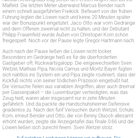
Malfeld. Die letzten Meter überwand Marcus Bender nach
einem schnell ausgeführten Freikick. Befeuert von der frühen
Führung legten die Löwen nach und keine 20 Minuten später
war der Bonuspunkt eingetütet: Jaco Otto war vom Gedränge
und dem Offenen zweimal nicht zu halten, und der Debütant
Philipp Frauenfeld wurde Außen von Christoper Korn schön
freigespielt. Noch vor der Pause legte Gregor Hartmann nach.
Auch nach der Pause ließen die Löwen nicht locker.
Besonders im Gedränge hieß es für die überforderten
Gastgeber oft: Rückwärtsgalopp. Die eingewechselten Sven
Wetzel, Mathias Pipa, Nicola Camus und Moritz Bayer fügten
sich nahtlos ins System ein und Pipa zeigte routiniert, dass der
Kickfuß nichts von seiner tödlichen Präzision eingebüßt hat.
Die Versuche fielen aus variablen Angriffen, aber auch dreimal
per Gassenpaket – die Luxemburger verteidigten, was das
Zeug hielt, waren aber insgesamt nur in zehn Minuten
gefährlich. Und da packte die Handschuhsheimer Defensive
gnadenlos zu. Nach den fünf Versuchen durch Wetzel, Schüle,
Korn, erneut Bender und Otto, die von Benny Oluoch allesamt
erhöht wurden, zeigte die Anzeigetafel das finale 0:66 und die
Löwen ließen sich zurecht feiern. Sven Wetzel stolz: