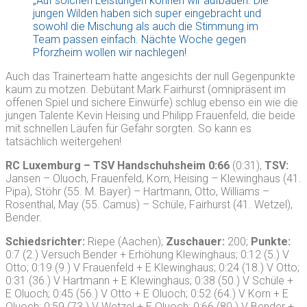
„Auf solchen Leistungen können wir aufbauen. Die
jungen Wilden haben sich super eingebracht und
sowohl die Mischung als auch die Stimmung im
Team passen einfach. Nächte Woche gegen
Pforzheim wollen wir nachlegen!
Auch das Trainerteam hatte angesichts der null Gegenpunkte
kaum zu motzen. Debütant Mark Fairhurst (omnipräsent im
offenen Spiel und sichere Einwürfe) schlug ebenso ein wie die
jungen Talente Kevin Heising und Philipp Frauenfeld, die beide
mit schnellen Läufen für Gefahr sorgten. So kann es
tatsächlich weitergehen!
RC Luxemburg – TSV Handschuhsheim 0:66
(0:31),
TSV:
Jansen – Oluoch, Frauenfeld, Korn, Heising – Klewinghaus (41.
Pipa), Stöhr (55. M. Bayer) – Hartmann, Otto, Williams –
Rosenthal, May (55. Camus) – Schüle, Fairhurst (41. Wetzel),
Bender.
Schiedsrichter:
Riepe (Aachen);
Zuschauer:
200;
Punkte:
0:7 (2.) Versuch Bender + Erhöhung Klewinghaus; 0:12 (5.) V
Otto; 0:19 (9.) V Frauenfeld + E Klewinghaus; 0:24 (18.) V Otto;
0:31 (36.) V Hartmann + E Klewinghaus; 0:38 (50.) V Schüle +
E Oluoch; 0:45 (56.) V Otto + E Oluoch; 0:52 (64.) V Korn + E
Oluoch; 0:59 (73.) V Wetzel + E Oluoch; 0:66 (80.) V Bender +