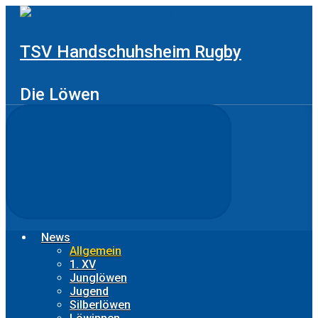
Zum
Hauptinhalt
springen
TSV Handschuhsheim Rugby
Die Löwen
News
Allgemein
1. XV
Junglöwen
Jugend
Silberlöwen