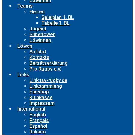
Löwinnen
Teams
Herren
Spielplan 1. BL
Tabelle 1. BL
Jugend
Silberlöwen
Löwinnen
Löwen
Anfahrt
Kontakte
Beitrittserklärung
Pro Rugby e.V.
Links
Link tsv-rugby.de
Linksammlung
Fanshop
Klubkasse
Impressum
International
English
Français
Español
Italiano