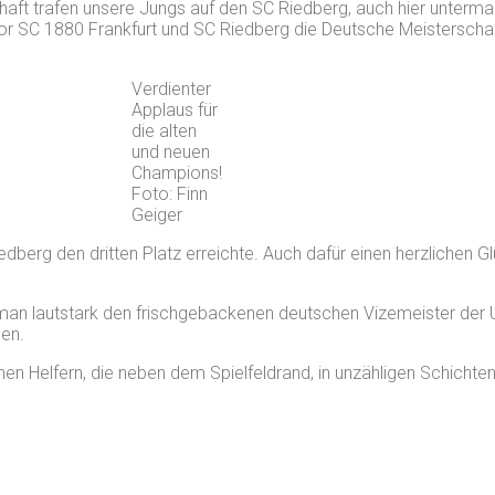
chaft trafen unsere Jungs auf den SC Riedberg, auch hier unterma
 vor SC 1880 Frankfurt und SC Riedberg die Deutsche Meisterscha
Verdienter
Applaus für
die alten
und neuen
Champions!
Foto: Finn
Geiger
iedberg den dritten Platz erreichte. Auch dafür einen herzliche
g man lautstark den frischgebackenen deutschen Vizemeister der
gen.
 Helfern, die neben dem Spielfeldrand, in unzähligen Schichten,