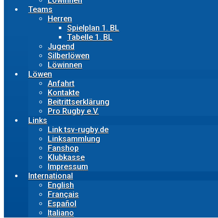
Löwinnen
Teams
Herren
Spielplan 1. BL
Tabelle 1. BL
Jugend
Silberlöwen
Löwinnen
Löwen
Anfahrt
Kontakte
Beitrittserklärung
Pro Rugby e.V.
Links
Link tsv-rugby.de
Linksammlung
Fanshop
Klubkasse
Impressum
International
English
Français
Español
Italiano