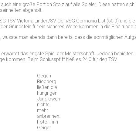
auch eine große Portion Stolz auf alle Spieler. Diese hatten sich i
seinheiten abgeholt.
G TSV Victoria Linden/SV Odin/SG Germania List (50:0) und die
er Grundstein für ein sicheres Weiterkommen in die Finalrunde g
ten, wusste man abends dann bereits, dass die sonntäglichen Au
rwartet das engste Spiel der Meisterschaft. Jedoch behielten u
ge kommen. Beim Schlusspfiff hieß es 24:0 für den TSV.
Gegen
Riedberg
ließen die
hungrigen
Junglöwen
nichts
mehr
anbrennen.
Foto: Finn
Geiger