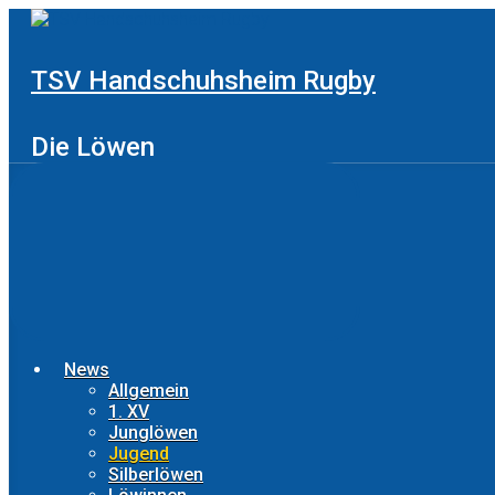
Zum
Hauptinhalt
springen
TSV Handschuhsheim Rugby
Die Löwen
News
Allgemein
1. XV
Junglöwen
Jugend
Silberlöwen