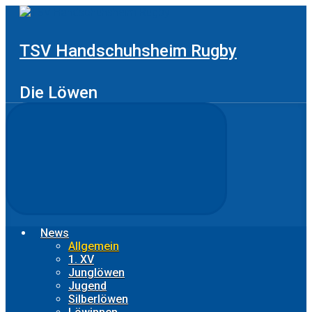
Zum
Hauptinhalt
springen
TSV Handschuhsheim Rugby
Die Löwen
News
Allgemein
1. XV
Junglöwen
Jugend
Silberlöwen