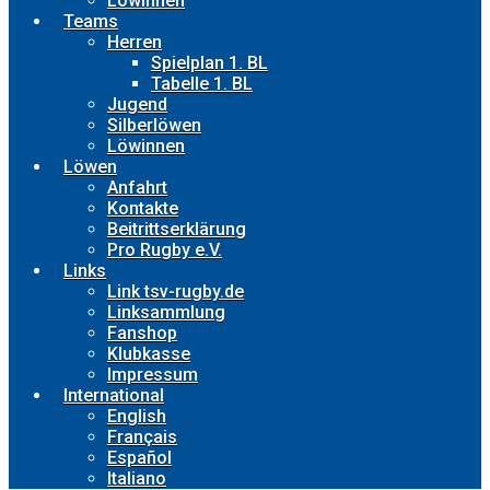
Löwinnen
Teams
Herren
Spielplan 1. BL
Tabelle 1. BL
Jugend
Silberlöwen
Löwinnen
Löwen
Anfahrt
Kontakte
Beitrittserklärung
Pro Rugby e.V.
Links
Link tsv-rugby.de
Linksammlung
Fanshop
Klubkasse
Impressum
International
English
Français
Español
Italiano